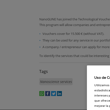
NanoGUNE has joined the Technological Vouche
This program will allow companies and entrepren
Vouchers cover for 15.500 € (without VAT).
They can be used for any service in our portfol
A company / entrepreneur can apply for more t
To identify the services that could be interestin
Tags
Uso de C
Nanoscience services
Utilizamos 
estadística
intereses y
whatsapp
facebook
twitter
linkedin
print
que ofrece
mejorar la