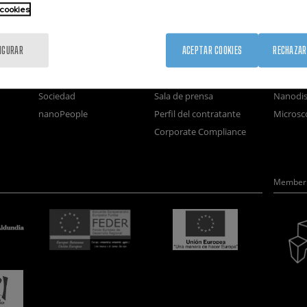
 cookies
nanoGUNE
Servicios externos
Nanoma
Investigación
Publicaciones
Nanoóp
IGURAR
ACEPTAR COOKIES
RECHAZAR
Transferencia
Seminarios
Autoen
Formación
Únete
Nanobio
Sociedad
Sala de prensa
Nanodis
nanoPeople
Perfil del contratante
Microsc
Corporate Compliance
Member 