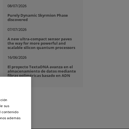
08/07/2026
Purely Dynamic Skyrmion Phase
discovered
07/07/2026
A new ultra-compact sensor paves
the way for more powerful and
scalable silicon quantum processors
16/06/2026
El proyecto TextaDNA avanza en el
almacenamiento de datos mediante
fibras poliméricas basado en ADN
ación
de sus
el contenido
donos además