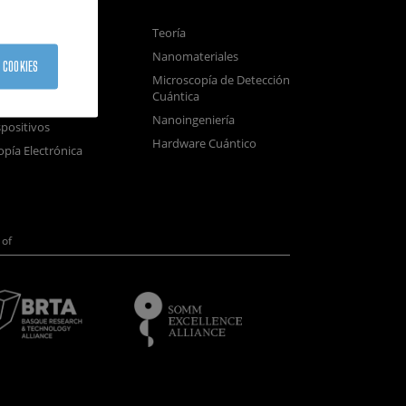
gnetismo
Teoría
tica
Nanomateriales
 COOKIES
samblado
Microscopía de Detección
Cuántica
sistemas
Nanoingeniería
positivos
Hardware Cuántico
opía Electrónica
of