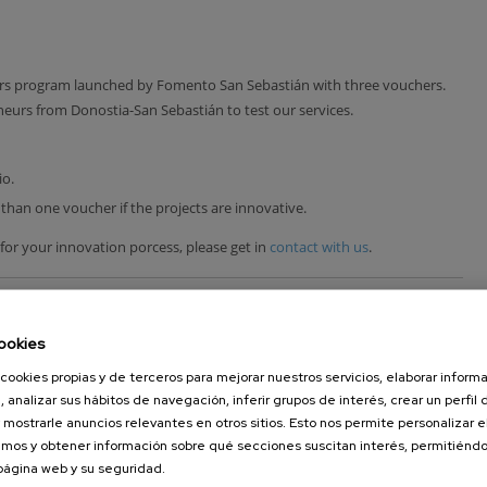
rs program launched by Fomento San Sebastián with three vouchers.
eurs from Donostia-San Sebastián to test our services.
io.
han one voucher if the projects are innovative.
g for your innovation porcess, please get in
contact with us
.
ookies
cookies propias y de terceros para mejorar nuestros servicios, elaborar inform
, analizar sus hábitos de navegación, inferir grupos de interés, crear un perfil 
 mostrarle anuncios relevantes en otros sitios. Esto nos permite personalizar 
mos y obtener información sobre qué secciones suscitan interés, permitién
 página web y su seguridad.