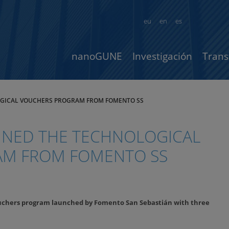
eu
en
es
nanoGUNE
Investigación
Trans
OGICAL VOUCHERS PROGRAM FROM FOMENTO SS
INED THE TECHNOLOGICAL
AM FROM FOMENTO SS
uchers program launched by Fomento San Sebastián with three