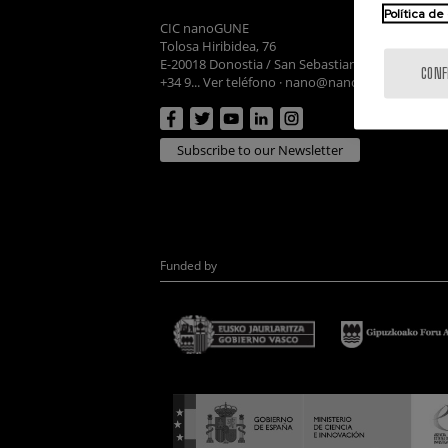
Política de
CIC nanoGUNE
Tolosa Hiribidea, 76
E-20018 Donostia / San Sebastian
CONF
+34 9... Ver teléfono
·
nano@nanogune.eu
Subscribe to our Newsletter
Funded by