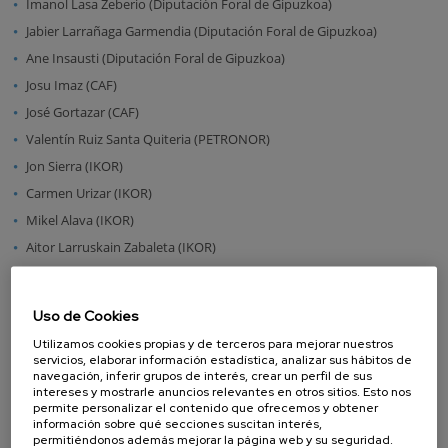
Imanol Lasa Zeberio (Diputación Foral de Gipuzkoa)
Jabier Larrañaga Garmendia (Diputación Foral de Gipuzkoa)
Ane Insausti (Diputación Foral de Gipuzkoa)
Josu Imaz (CAF)
José Gortazar (CAF)
Valentín Ruiz Santa Quiteria (PETRONOR)
Jon Sierra (IKOR)
Carmen Urizar (IKOR)
Mikel Alava (IKOR)
Aitor Larruskain Zabaleta (IKOR)
Alberto Fernández (Departamento de Industria, Comercio y Turismo,
Gobierno Vasco)
Uso de Cookies
Edorta Larrauri (Departamento de Industria, Comercio y Turismo,
Utilizamos cookies propias y de terceros para mejorar nuestros
Gobierno Vasco)
servicios, elaborar información estadística, analizar sus hábitos de
Leire Bilbao (Departamento de Desarrollo Económico y
navegación, inferir grupos de interés, crear un perfil de sus
intereses y mostrarle anuncios relevantes en otros sitios. Esto nos
Competitividad, Gobierno Vasco)
permite personalizar el contenido que ofrecemos y obtener
Iosu Madariaga (Departamento de Desarrollo Económico e
información sobre qué secciones suscitan interés,
permitiéndonos además mejorar la página web y su seguridad.
Infraestructura, Gobierno Vasco)