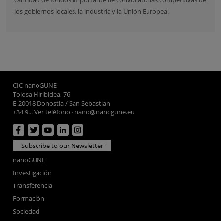
los gobiernos locales, la industria y la Unión Europea.
CIC nanoGUNE
Tolosa Hiribidea, 76
E-20018 Donostia / San Sebastian
+34 9... Ver teléfono
·
nano@nanogune.eu
Subscribe to our Newsletter
nanoGUNE
Investigación
Transferencia
Formación
Sociedad