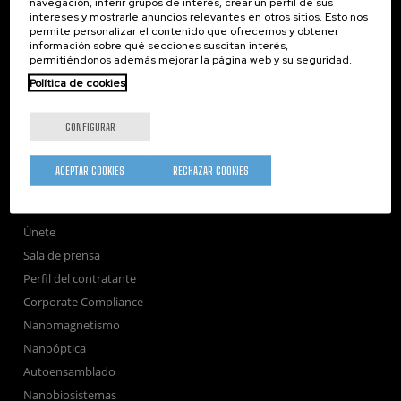
navegación, inferir grupos de interés, crear un perfil de sus
intereses y mostrarle anuncios relevantes en otros sitios. Esto nos
nanoGUNE
permite personalizar el contenido que ofrecemos y obtener
información sobre qué secciones suscitan interés,
Investigación
permitiéndonos además mejorar la página web y su seguridad.
Transferencia
Política de cookies
Formación
Sociedad
CONFIGURAR
nanoPeople
Servicios externos
ACEPTAR COOKIES
RECHAZAR COOKIES
Publicaciones
Seminarios
Únete
Sala de prensa
Perfil del contratante
Corporate Compliance
Nanomagnetismo
Nanoóptica
Autoensamblado
Nanobiosistemas