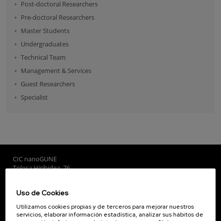
Post-doctoral Researchers
Pre-doctoral Researchers
Master Students
Undergraduates
Technical Team
Management & Services
Guest Researchers
Specialist
CIC nanoGUNE
Tolosa Hiribidea, 76
E-20018 Donostia / San Sebastian
+34 9... Ver teléfono
·
nano@nanogune.eu
Uso de Cookies
Utilizamos cookies propias y de terceros para mejorar nuestros
servicios, elaborar información estadística, analizar sus hábitos de
Subscribe to our Newsletter