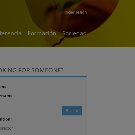
Iniciar sesión
ferencia
Formación
Sociedad
OKING FOR SOMEONE?
ame
rname
sition:
Director