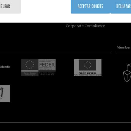
Formación
Únete
Nanobio
IGURAR
ACEPTAR COOKIES
RECHAZAR
Sociedad
Sala de prensa
Nanodis
nanoPeople
Perfil del contratante
Microsc
Corporate Compliance
Member 