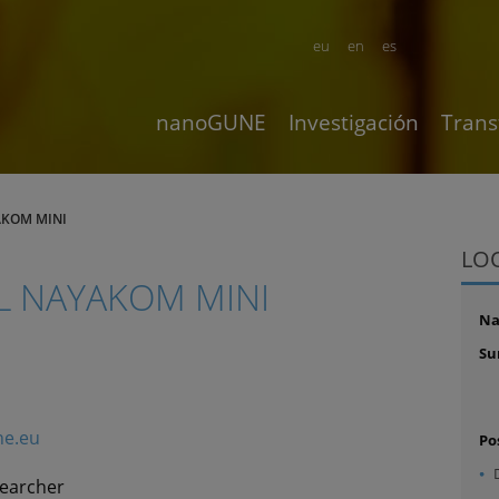
eu
en
es
nanoGUNE
Investigación
Trans
AKOM MINI
LO
AL NAYAKOM MINI
N
Su
ne.eu
Po
searcher