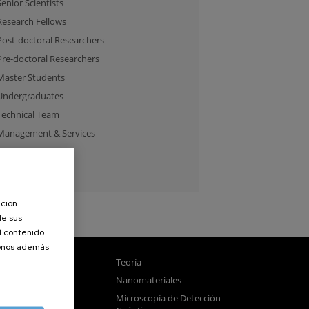
Senior Scientists
Research Fellows
Post-doctoral Researchers
Pre-doctoral Researchers
Master Students
Undergraduates
Technical Team
Management & Services
Guest Researchers
Specialist
ación
de sus
el contenido
donos además
gnetismo
Teoría
tica
Nanomateriales
samblado
Microscopía de Detección