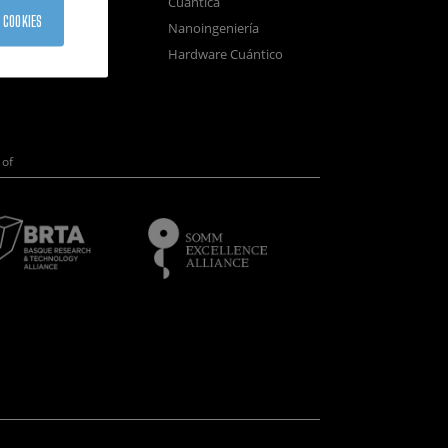
Cuántica
sistemas
 COOKIES
Nanoingeniería
positivos
Hardware Cuántico
opía Electrónica
of