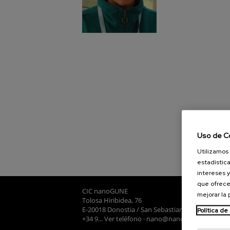
Uso de C
Utilizamos 
estadística
intereses y
que ofrece
CIC nanoGUNE
mejorar la
Tolosa Hiribidea, 76
E-20018 Donostia / San Sebastian
Política de
+34 9... Ver teléfono
·
nano@nanogune.eu