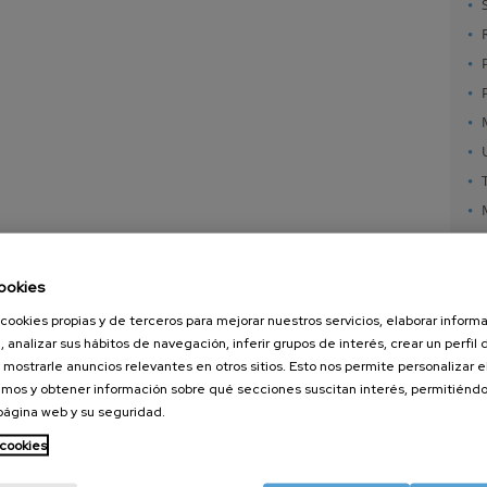
ookies
cookies propias y de terceros para mejorar nuestros servicios, elaborar inform
, analizar sus hábitos de navegación, inferir grupos de interés, crear un perfil 
 mostrarle anuncios relevantes en otros sitios. Esto nos permite personalizar 
mos y obtener información sobre qué secciones suscitan interés, permitién
 página web y su seguridad.
nanoGUNE
Servicios externos
Nanoma
Investigación
Publicaciones
Nanoóp
 cookies
Transferencia
Seminarios
Autoen