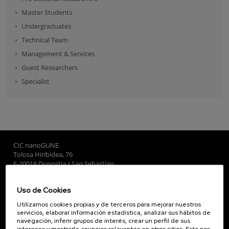
Master Students
Undergraduates
Technical Team
Management & Services
Guest Researchers
Specialist
CIC nanoGUNE
Tolosa Hiribidea, 76
E-20018 Donostia / San Sebastian
+34 9... Ver teléfono
·
nano@nanogune.eu
Uso de Cookies
Utilizamos cookies propias y de terceros para mejorar nuestros
Subscribe to our Newsletter
servicios, elaborar información estadística, analizar sus hábitos de
navegación, inferir grupos de interés, crear un perfil de sus
nanoGUNE
intereses y mostrarle anuncios relevantes en otros sitios. Esto nos