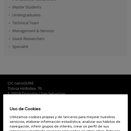
Master Students
Undergraduates
Technical Team
Management & Services
Guest Researchers
Specialist
CIC nanoGUNE
Tolosa Hiribidea, 76
E-20018 Donostia / San Sebastian
+34 9... Ver teléfono
·
nano@nanogune.eu
Uso de Cookies
Utilizamos cookies propias y de terceros para mejorar nuestros
Subscribe to our Newsletter
servicios, elaborar información estadística, analizar sus hábitos de
navegación, inferir grupos de interés, crear un perfil de sus
nanoGUNE
intereses y mostrarle anuncios relevantes en otros sitios. Esto nos