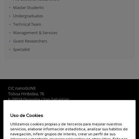
Master Students
Undergraduates
Technical Team
Management & Services
Guest Researchers
Specialist
CIC nanoGUNE
Tolosa Hiribidea, 76
E-20018 Donostia / San Sebastian
+34 9... Ver teléfono
·
nano@nanogune.eu
Uso de Cookies
Utilizamos cookies propias y de terceros para mejorar nuestros
Subscribe to our Newsletter
servicios, elaborar información estadística, analizar sus hábitos de
navegación, inferir grupos de interés, crear un perfil de sus
nanoGUNE
intereses y mostrarle anuncios relevantes en otros sitios. Esto nos