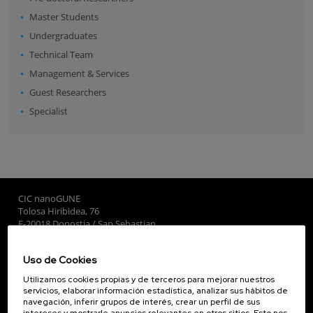
Master Students
Undergraduates
Technical Team
Management & Services
Guest Researchers
Specialist
CIC nanoGUNE
Tolosa Hiribidea, 76
E-20018 Donostia / San Sebastian
+34 9... Ver teléfono
·
nano@nanogune.eu
Uso de Cookies
Utilizamos cookies propias y de terceros para mejorar nuestros
Subscribe to our Newsletter
servicios, elaborar información estadística, analizar sus hábitos de
navegación, inferir grupos de interés, crear un perfil de sus
nanoGUNE
intereses y mostrarle anuncios relevantes en otros sitios. Esto nos