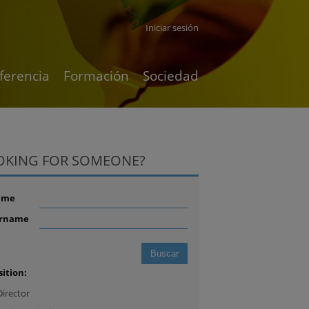
Iniciar sesión
ferencia
Formación
Sociedad
OKING FOR SOMEONE?
ame
rname
sition:
Director