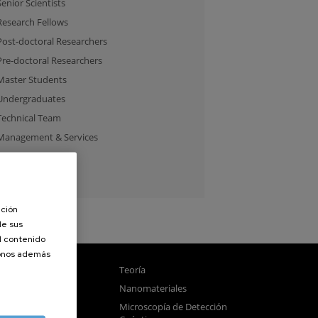
Senior Scientists
Research Fellows
Post-doctoral Researchers
Pre-doctoral Researchers
Master Students
Undergraduates
Technical Team
Management & Services
Guest Researchers
Specialist
ación
de sus
el contenido
donos además
gnetismo
Teoría
tica
Nanomateriales
samblado
Microscopía de Detección