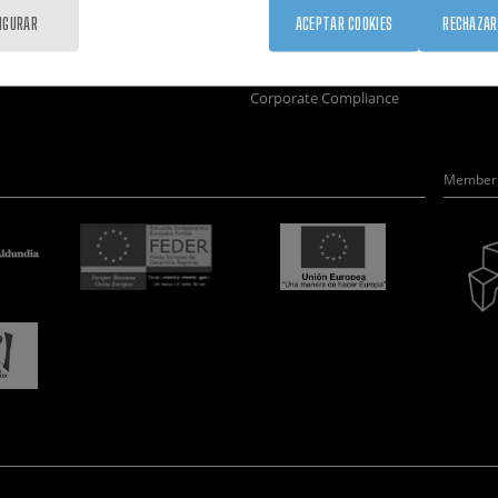
Formación
Únete
Nanobio
IGURAR
ACEPTAR COOKIES
RECHAZAR
Sociedad
Sala de prensa
Nanodis
nanoPeople
Perfil del contratante
Microsc
Corporate Compliance
Member 