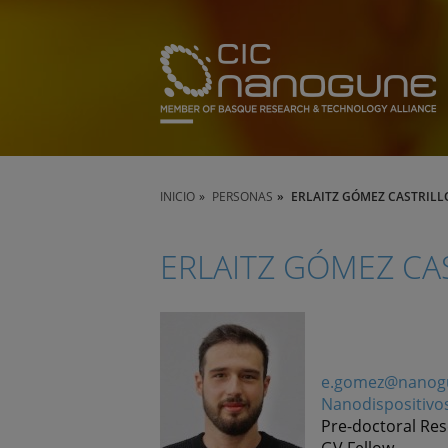
INICIO
PERSONAS
ERLAITZ GÓMEZ CASTRILL
ERLAITZ GÓMEZ CA
e.gomez@nanog
Nanodispositivo
Pre-doctoral Re
GV Fellow