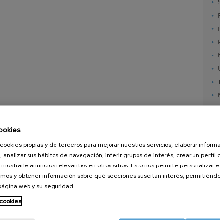
ookies
cookies propias y de terceros para mejorar nuestros servicios, elaborar inform
, analizar sus hábitos de navegación, inferir grupos de interés, crear un perfil 
 mostrarle anuncios relevantes en otros sitios. Esto nos permite personalizar 
mos y obtener información sobre qué secciones suscitan interés, permitién
 página web y su seguridad.
nanoGUNE
Servicios externos
Nanoma
Investigación
Publicaciones
Nanoóp
 cookies
Transferencia
Seminarios
Autoen