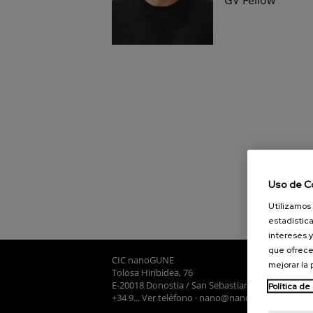
Uso de C
Utilizamos 
estadística
intereses y
que ofrece
CIC nanoGUNE
mejorar la
Tolosa Hiribidea, 76
E-20018 Donostia / San Sebastian
Política de
+34 9... Ver teléfono
·
nano@nanogune.eu