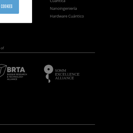
Cuántica
sistemas
 COOKIES
Nanoingeniería
positivos
Hardware Cuántico
opía Electrónica
of