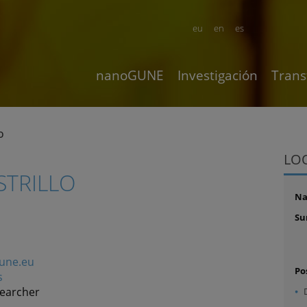
eu
en
es
nanoGUNE
Investigación
Trans
O
LO
STRILLO
N
Su
une.eu
Po
s
searcher