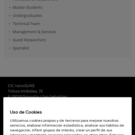
Master Students
Undergraduates
Technical Team
Management & Services
Guest Researchers
Specialist
CIC nanoGUNE
Tolosa Hiribidea, 76
E-20018 Donostia / San Sebastian
+34 9... Ver teléfono
·
nano@nanogune.eu
Uso de Cookies
Utilizamos cookies propias y de terceros para mejorar nuestros
Subscribe to our Newsletter
servicios, elaborar información estadística, analizar sus hábitos de
navegación, inferir grupos de interés, crear un perfil de sus
nanoGUNE
intereses y mostrarle anuncios relevantes en otros sitios. Esto nos