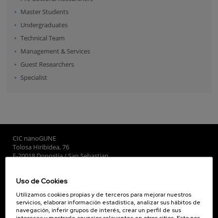
Master Students
Undergraduates
Technical Team
Management & Services
Guest Researchers
Specialist
CIC nanoGUNE
Tolosa Hiribidea, 76
E-20018 Donostia / San Sebastian
+34 9... Ver teléfono
·
nano@nanogune.eu
Uso de Cookies
Utilizamos cookies propias y de terceros para mejorar nuestros
Subscribe to our Newsletter
servicios, elaborar información estadística, analizar sus hábitos de
navegación, inferir grupos de interés, crear un perfil de sus
nanoGUNE
intereses y mostrarle anuncios relevantes en otros sitios. Esto nos