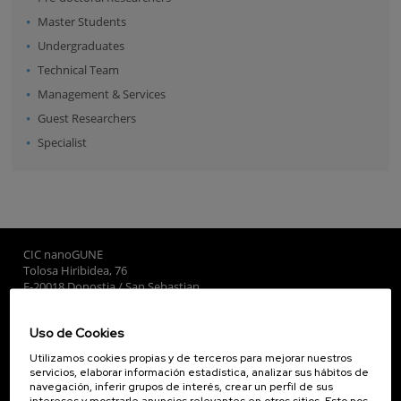
Master Students
Undergraduates
Technical Team
Management & Services
Guest Researchers
Specialist
CIC nanoGUNE
Tolosa Hiribidea, 76
E-20018 Donostia / San Sebastian
+34 9... Ver teléfono
·
nano@nanogune.eu
Uso de Cookies
Utilizamos cookies propias y de terceros para mejorar nuestros
Subscribe to our Newsletter
servicios, elaborar información estadística, analizar sus hábitos de
navegación, inferir grupos de interés, crear un perfil de sus
nanoGUNE
intereses y mostrarle anuncios relevantes en otros sitios. Esto nos