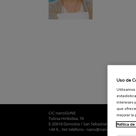
Uso de C
Utilizamos 
estadística
intereses y
que ofrece
CIC nanoGUNE
mejorar la
Tolosa Hiribidea, 76
E-20018 Donostia / San Sebastian
Política de
+34 9... Ver teléfono
·
nano@nanogune.eu