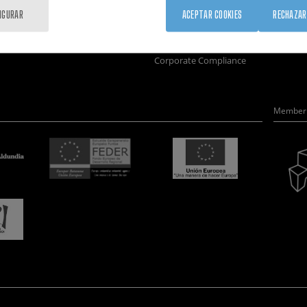
Formación
Únete
Nanobio
IGURAR
ACEPTAR COOKIES
RECHAZAR
Sociedad
Sala de prensa
Nanodis
nanoPeople
Perfil del contratante
Microsc
Corporate Compliance
Member 