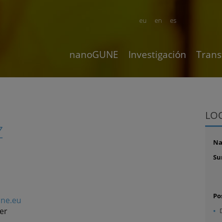
eu
en
es
nanoGUNE
Investigación
Trans
LO
Z
N
Su
Po
une.eu
er