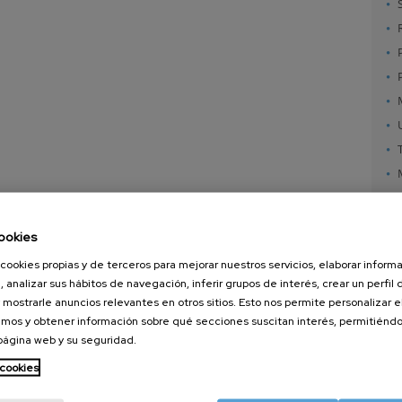
ookies
cookies propias y de terceros para mejorar nuestros servicios, elaborar inform
, analizar sus hábitos de navegación, inferir grupos de interés, crear un perfil 
 mostrarle anuncios relevantes en otros sitios. Esto nos permite personalizar 
mos y obtener información sobre qué secciones suscitan interés, permitién
 página web y su seguridad.
nanoGUNE
Servicios externos
Nanoma
Investigación
Publicaciones
Nanoóp
 cookies
Transferencia
Seminarios
Autoen