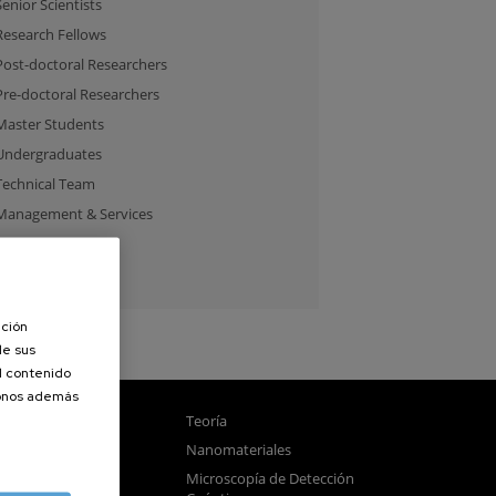
Senior Scientists
Research Fellows
Post-doctoral Researchers
Pre-doctoral Researchers
Master Students
Undergraduates
Technical Team
Management & Services
Guest Researchers
Specialist
ación
de sus
el contenido
donos además
gnetismo
Teoría
tica
Nanomateriales
samblado
Microscopía de Detección