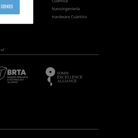
Cuántica
sistemas
 COOKIES
Nanoingeniería
positivos
Hardware Cuántico
opía Electrónica
of