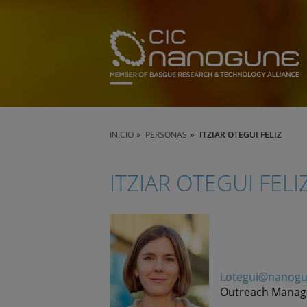
INICIO
PERSONAS
ITZIAR OTEGUI FELIZ
ITZIAR OTEGUI FELI
i.otegui@nanog
Outreach Manag