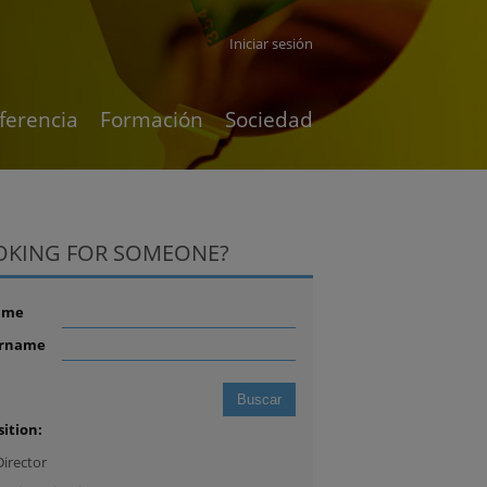
Iniciar sesión
ferencia
Formación
Sociedad
OKING FOR SOMEONE?
ame
rname
sition:
Director