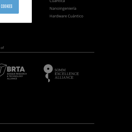
Cuántica
sistemas
 COOKIES
Nanoingeniería
positivos
Hardware Cuántico
opía Electrónica
of