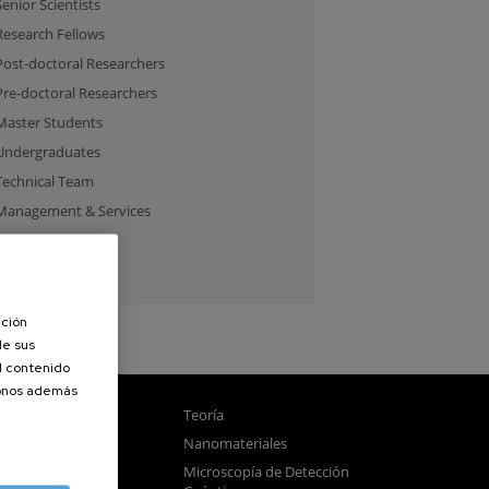
Senior Scientists
Research Fellows
Post-doctoral Researchers
Pre-doctoral Researchers
Master Students
Undergraduates
Technical Team
Management & Services
Guest Researchers
Specialist
ación
de sus
el contenido
donos además
gnetismo
Teoría
tica
Nanomateriales
samblado
Microscopía de Detección