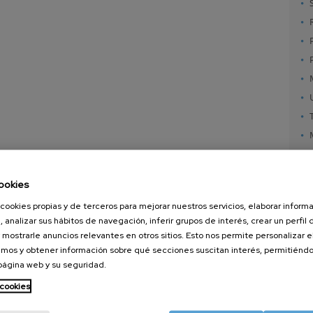
ookies
cookies propias y de terceros para mejorar nuestros servicios, elaborar inform
, analizar sus hábitos de navegación, inferir grupos de interés, crear un perfil 
 mostrarle anuncios relevantes en otros sitios. Esto nos permite personalizar 
mos y obtener información sobre qué secciones suscitan interés, permitién
 página web y su seguridad.
nanoGUNE
Servicios externos
Nanoma
Investigación
Publicaciones
Nanoóp
 cookies
Transferencia
Seminarios
Autoen