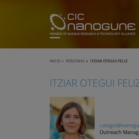
INICIO
PERSONAS
ITZIAR OTEGUI FELIZ
ITZIAR OTEGUI FELI
i.otegui@nanog
Outreach Manag