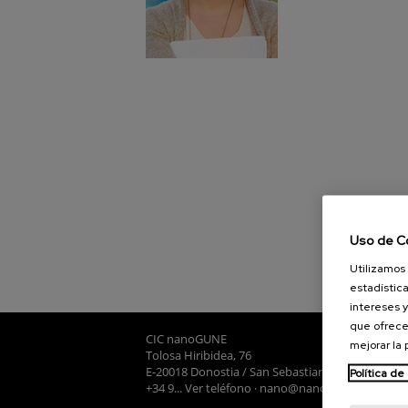
Uso de C
Utilizamos 
estadística
intereses y
que ofrece
CIC nanoGUNE
mejorar la
Tolosa Hiribidea, 76
E-20018 Donostia / San Sebastian
Política de
+34 9... Ver teléfono
·
nano@nanogune.eu