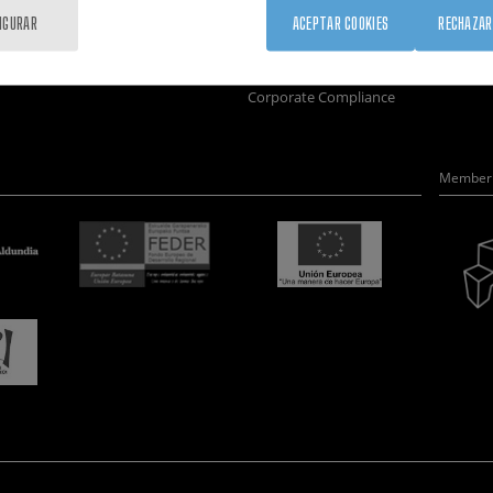
Formación
Únete
Nanobio
IGURAR
ACEPTAR COOKIES
RECHAZAR
Sociedad
Sala de prensa
Nanodis
nanoPeople
Perfil del contratante
Microsc
Corporate Compliance
Member 