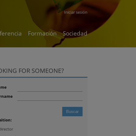
Iniciar sesión
ferencia
Formación
Sociedad
OKING FOR SOMEONE?
ame
rname
sition:
Director