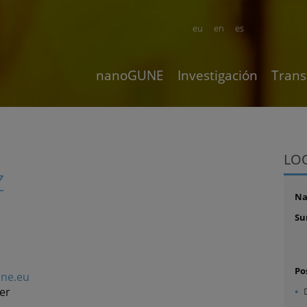
eu
en
es
nanoGUNE
Investigación
Trans
LO
Z
N
Su
Po
une.eu
er