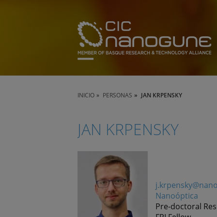
INICIO
PERSONAS
JAN KRPENSKY
JAN KRPENSKY
j.krpensky@nan
Nanoóptica
Pre-doctoral Re
FPI Fellow