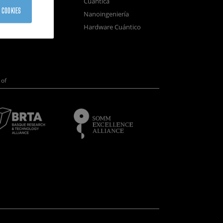
Cuántica
sistemas
 COOKIES
Nanoingeniería
positivos
Hardware Cuántico
opía Electrónica
of