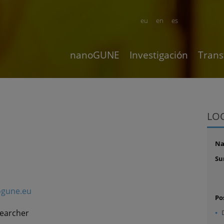
eu
en
es
nanoGUNE
Investigación
Trans
LO
N
Su
ogune.eu
Po
searcher