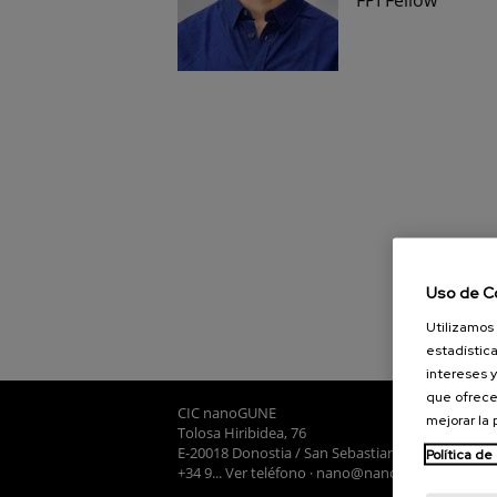
Uso de C
Utilizamos 
estadística
intereses y
que ofrece
CIC nanoGUNE
mejorar la
Tolosa Hiribidea, 76
E-20018 Donostia / San Sebastian
Política de
+34 9... Ver teléfono
·
nano@nanogune.eu