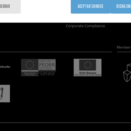
Formación
Únete
Nanobio
IGURAR
ACEPTAR COOKIES
RECHAZAR
Sociedad
Sala de prensa
Nanodis
nanoPeople
Perfil del contratante
Microsc
Corporate Compliance
Member 