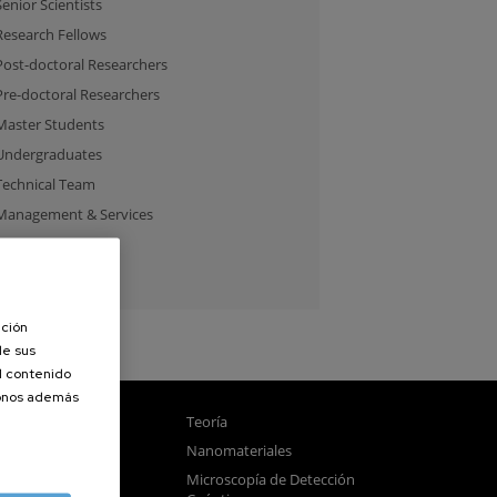
Senior Scientists
Research Fellows
Post-doctoral Researchers
Pre-doctoral Researchers
Master Students
Undergraduates
Technical Team
Management & Services
Guest Researchers
Specialist
ación
de sus
el contenido
donos además
gnetismo
Teoría
tica
Nanomateriales
samblado
Microscopía de Detección