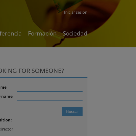
Iniciar sesión
ferencia
Formación
Sociedad
OKING FOR SOMEONE?
ame
rname
sition:
Director