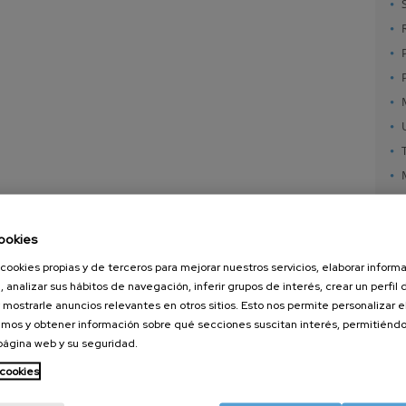
ookies
cookies propias y de terceros para mejorar nuestros servicios, elaborar inform
, analizar sus hábitos de navegación, inferir grupos de interés, crear un perfil 
 mostrarle anuncios relevantes en otros sitios. Esto nos permite personalizar 
mos y obtener información sobre qué secciones suscitan interés, permitién
 página web y su seguridad.
nanoGUNE
Servicios externos
Nanoma
Investigación
Publicaciones
Nanoóp
 cookies
Transferencia
Seminarios
Autoen