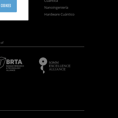
Cuántica
sistemas
 COOKIES
Nanoingeniería
positivos
Hardware Cuántico
opía Electrónica
of