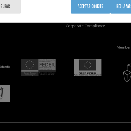
Formación
Únete
Nanobio
IGURAR
ACEPTAR COOKIES
RECHAZAR
Sociedad
Sala de prensa
Nanodis
nanoPeople
Perfil del contratante
Microsc
Corporate Compliance
Member 