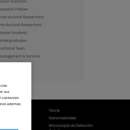
Senior Scientists
Research Fellows
Post-doctoral Researchers
Pre-doctoral Researchers
Master Students
Undergraduates
Technical Team
Management & Services
Guest Researchers
Specialist
ación
de sus
el contenido
donos además
gnetismo
Teoría
tica
Nanomateriales
samblado
Microscopía de Detección