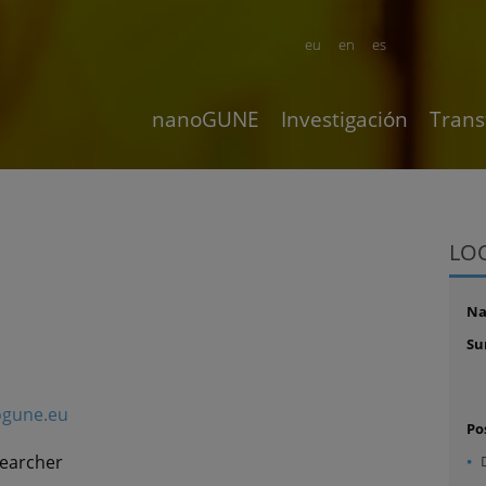
eu
en
es
nanoGUNE
Investigación
Trans
LO
N
Su
ogune.eu
Po
searcher