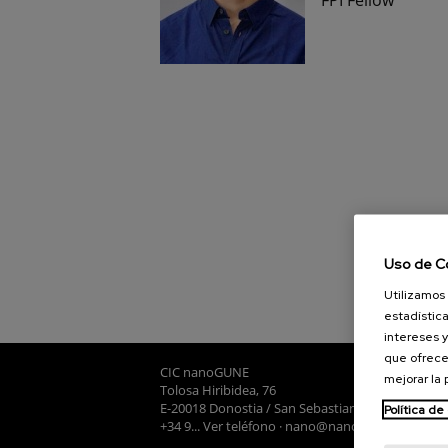
Uso de C
Utilizamos 
estadística
intereses y
que ofrece
CIC nanoGUNE
mejorar la
Tolosa Hiribidea, 76
E-20018 Donostia / San Sebastian
Política de
+34 9... Ver teléfono
·
nano@nanogune.eu