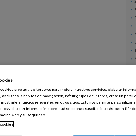
ookies
cookies propias y de terceros para mejorar nuestros servicios, elaborar inform
, analizar sus hábitos de navegación, inferir grupos de interés, crear un perfil 
 mostrarle anuncios relevantes en otros sitios. Esto nos permite personalizar 
mos y obtener información sobre qué secciones suscitan interés, permitién
 página web y su seguridad.
nanoGUNE
Servicios externos
Nanoma
Investigación
Publicaciones
Nanoóp
 cookies
Transferencia
Seminarios
Autoen