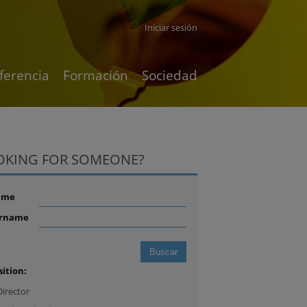
Iniciar sesión
ferencia
Formación
Sociedad
OKING FOR SOMEONE?
ame
rname
sition:
Director