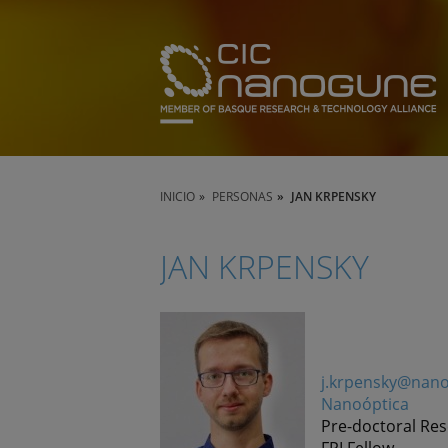
INICIO
PERSONAS
JAN KRPENSKY
JAN KRPENSKY
j.krpensky@nan
Nanoóptica
Pre-doctoral Re
FPI Fellow