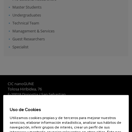
Master Students
Undergraduates
Technical Team
Management & Services
Guest Researchers
Specialist
CIC nanoGUNE
Tolosa Hiribidea, 76
E-20018 Donostia / San Sebastian
+34 9... Ver teléfono
·
nano@nanogune.eu
Uso de Cookies
Utilizamos cookies propias y de terceros para mejorar nuestros
Subscribe to our Newsletter
servicios, elaborar información estadística, analizar sus hábitos de
navegación, inferir grupos de interés, crear un perfil de sus
nanoGUNE
intereses y mostrarle anuncios relevantes en otros sitios. Esto nos