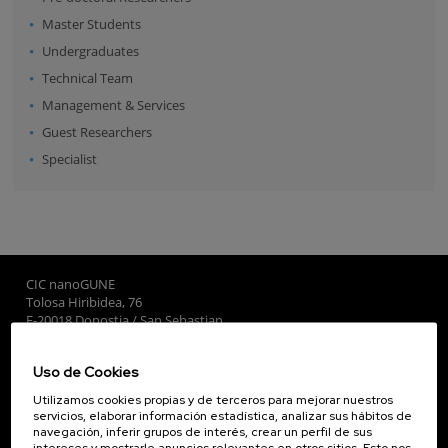
Master Students
Undergraduates
Technical Team
Management & Services
Guest Researchers
Specialist
CIC nanoGUNE
Tolosa Hiribidea, 76
E-20018 Donostia / San Sebastian
+34 9... Ver teléfono
·
nano@nanogune.eu
Uso de Cookies
Utilizamos cookies propias y de terceros para mejorar nuestros
Subscribe to our Newsletter
servicios, elaborar información estadística, analizar sus hábitos de
navegación, inferir grupos de interés, crear un perfil de sus
nanoGUNE
intereses y mostrarle anuncios relevantes en otros sitios. Esto nos