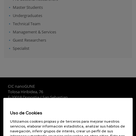
Master Students
Undergraduates
Technical Team
Management & Services
Guest Researchers
Specialist
CIC nanoGUNE
Tolosa Hiribidea, 76
E-20018 Donostia / San Sebastian
+34 9... Ver teléfono
·
nano@nanogune.eu
Uso de Cookies
Utilizamos cookies propias y de terceros para mejorar nuestros
Subscribe to our Newsletter
servicios, elaborar información estadística, analizar sus hábitos de
navegación, inferir grupos de interés, crear un perfil de sus
nanoGUNE
intereses y mostrarle anuncios relevantes en otros sitios. Esto nos