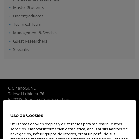
Master Students
Undergraduates
Technical Team
Management & Services
Guest Researchers
Specialist
CIC nanoGUNE
Tolosa Hiribidea, 76
E-20018 Donostia / San Sebastian
+34 9... Ver teléfono
·
nano@nanogune.eu
Uso de Cookies
Utilizamos cookies propias y de terceros para mejorar nuestros
Subscribe to our Newsletter
servicios, elaborar información estadística, analizar sus hábitos de
navegación, inferir grupos de interés, crear un perfil de sus
nanoGUNE
intereses y mostrarle anuncios relevantes en otros sitios. Esto nos