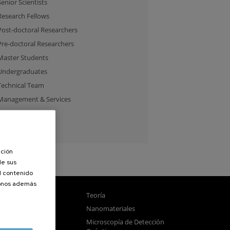
Senior Scientists
Research Fellows
Post-doctoral Researchers
Pre-doctoral Researchers
Master Students
Undergraduates
Technical Team
Management & Services
Guest Researchers
Specialist
ación
de sus
el contenido
donos además
gnetismo
Teoría
tica
Nanomateriales
samblado
Microscopía de Detección