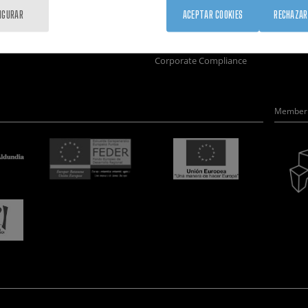
Formación
Únete
Nanobio
IGURAR
ACEPTAR COOKIES
RECHAZAR
Sociedad
Sala de prensa
Nanodis
nanoPeople
Perfil del contratante
Microsc
Corporate Compliance
Member 