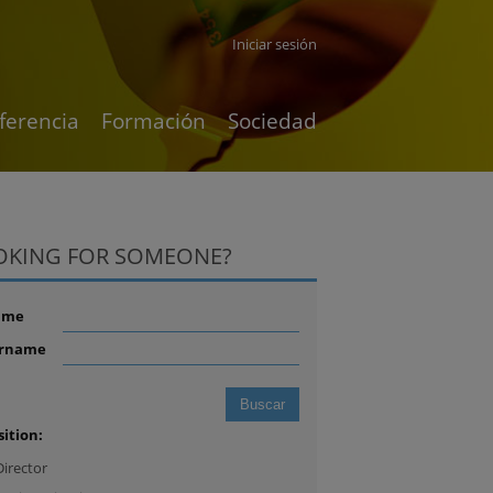
Iniciar sesión
ferencia
Formación
Sociedad
OKING FOR SOMEONE?
ame
rname
sition:
Director