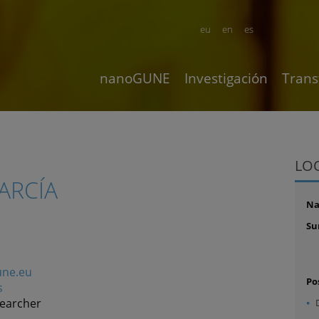
eu
en
es
nanoGUNE
Investigación
Trans
LO
ARCÍA
N
Su
ne.eu
Po
s
searcher