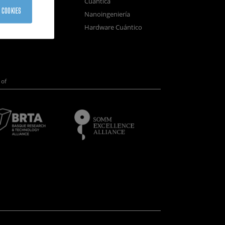
Cuántica
sistemas
 COOKIES
Nanoingeniería
positivos
Hardware Cuántico
opía Electrónica
of