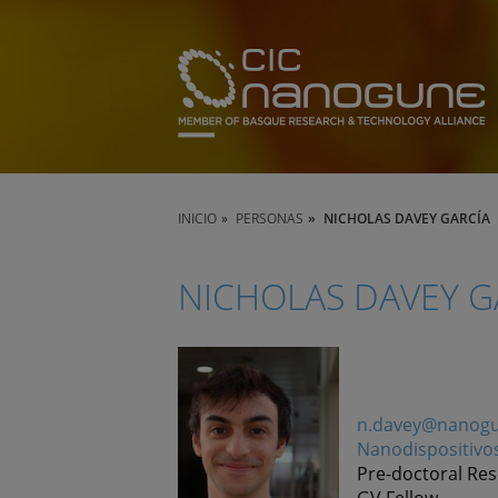
INICIO
PERSONAS
NICHOLAS DAVEY GARCÍA
NICHOLAS DAVEY G
n.davey@nanogu
Nanodispositivo
Pre-doctoral Re
GV Fellow