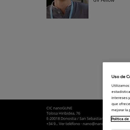
Uso de C
Utilizamos 
estadística
intereses y
que ofrece
CIC nanoGUNE
mejorar la
Tolosa Hiribidea, 76
E-20018 Donostia / San Sebastian
Política de
+34 9... Ver teléfono
·
nano@nanogune.eu