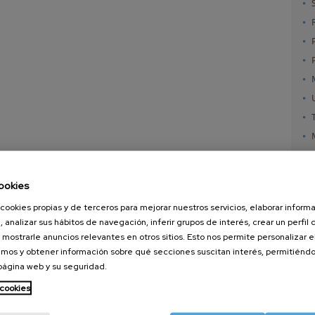
ookies
cookies propias y de terceros para mejorar nuestros servicios, elaborar inform
, analizar sus hábitos de navegación, inferir grupos de interés, crear un perfil 
 mostrarle anuncios relevantes en otros sitios. Esto nos permite personalizar 
mos y obtener información sobre qué secciones suscitan interés, permitién
 página web y su seguridad.
nanoGUNE
Servicios externos
Nanoma
Investigación
Publicaciones
Nanoóp
 cookies
Transferencia
Seminarios
Autoen