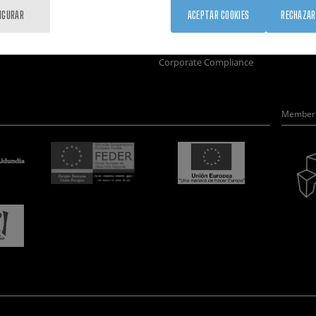
Formación
Únete
Nanobio
IGURAR
ACEPTAR COOKIES
RECHAZAR
Sociedad
Sala de prensa
Nanodis
nanoPeople
Perfil del contratante
Microsc
Corporate Compliance
Member 