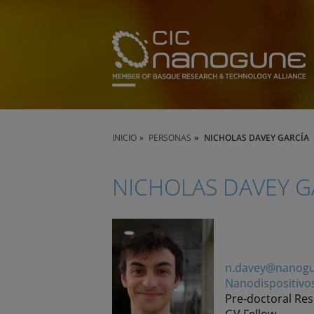
INICIO
PERSONAS
NICHOLAS DAVEY GARCÍA
NICHOLAS DAVEY G
n.davey@nanogu
Nanodispositivo
Pre-doctoral Re
GV Fellow