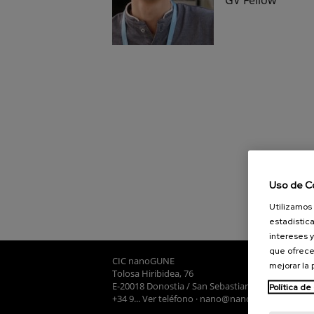
Uso de C
Utilizamos 
estadística
intereses y
que ofrece
CIC nanoGUNE
mejorar la
Tolosa Hiribidea, 76
E-20018 Donostia / San Sebastian
Política de
+34 9... Ver teléfono
·
nano@nanogune.eu