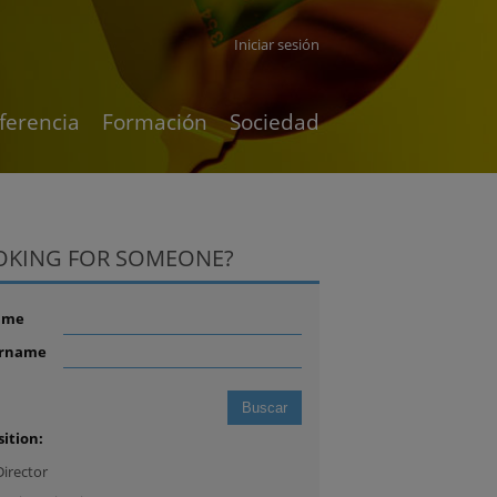
Iniciar sesión
ferencia
Formación
Sociedad
OKING FOR SOMEONE?
ame
rname
sition:
Director