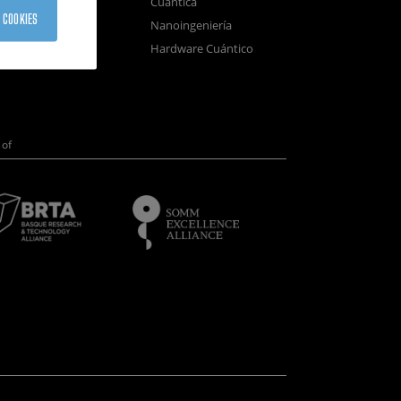
Cuántica
sistemas
 COOKIES
Nanoingeniería
positivos
Hardware Cuántico
opía Electrónica
of