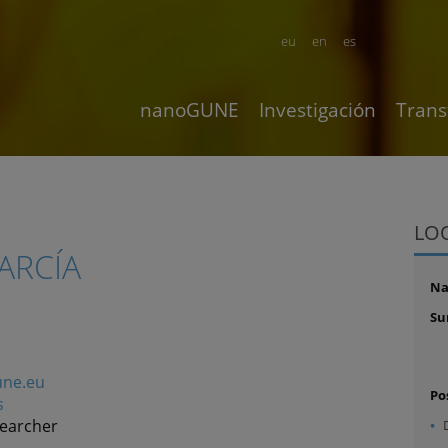
eu
en
es
nanoGUNE
Investigación
Trans
LO
ARCÍA
N
Su
ne.eu
Po
s
searcher