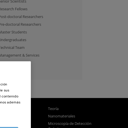
Senior Scientists
Research Fellows
Post-doctoral Researchers
Pre-doctoral Researchers
Master Students
Undergraduates
Technical Team
Management & Services
Guest Researchers
Specialist
ación
de sus
el contenido
donos además
gnetismo
Teoría
tica
Nanomateriales
samblado
Microscopía de Detección