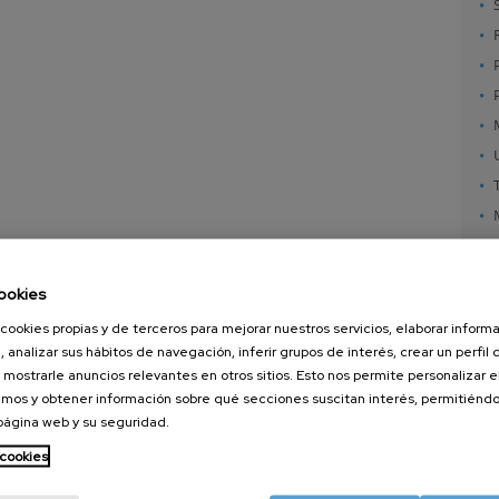
ookies
cookies propias y de terceros para mejorar nuestros servicios, elaborar inform
, analizar sus hábitos de navegación, inferir grupos de interés, crear un perfil 
 mostrarle anuncios relevantes en otros sitios. Esto nos permite personalizar 
mos y obtener información sobre qué secciones suscitan interés, permitién
 página web y su seguridad.
nanoGUNE
Servicios externos
Nanoma
Investigación
Publicaciones
Nanoóp
 cookies
Transferencia
Seminarios
Autoen