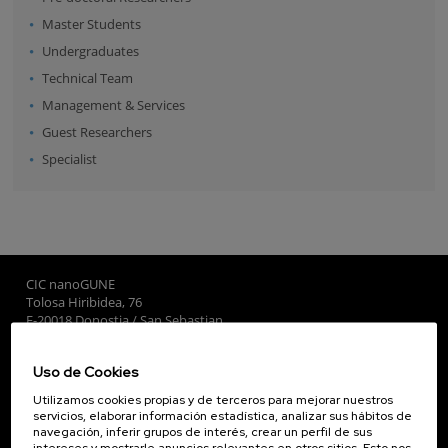
Master Students
Undergraduates
Technical Team
Management & Services
Guest Researchers
Specialist
CIC nanoGUNE
Tolosa Hiribidea, 76
E-20018 Donostia / San Sebastian
+34 9... Ver teléfono
·
nano@nanogune.eu
Uso de Cookies
Utilizamos cookies propias y de terceros para mejorar nuestros
Subscribe to our Newsletter
servicios, elaborar información estadística, analizar sus hábitos de
navegación, inferir grupos de interés, crear un perfil de sus
nanoGUNE
intereses y mostrarle anuncios relevantes en otros sitios. Esto nos