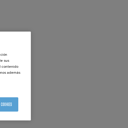
ación
de sus
el contenido
donos además
 COOKIES