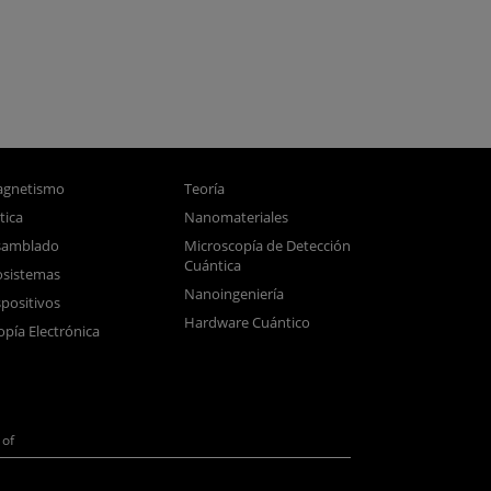
gnetismo
Teoría
tica
Nanomateriales
samblado
Microscopía de Detección
Cuántica
sistemas
Nanoingeniería
positivos
Hardware Cuántico
opía Electrónica
of