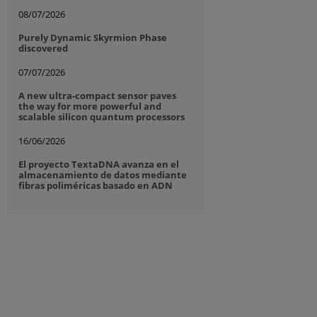
08/07/2026
Purely Dynamic Skyrmion Phase
discovered
07/07/2026
A new ultra-compact sensor paves
the way for more powerful and
scalable silicon quantum processors
16/06/2026
El proyecto TextaDNA avanza en el
almacenamiento de datos mediante
fibras poliméricas basado en ADN