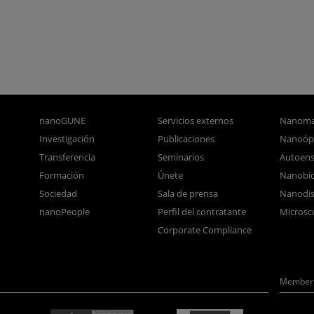
nanoGUNE
Servicios externos
Nanoma
Investigación
Publicaciones
Nanoóp
Transferencia
Seminarios
Autoen
Formación
Únete
Nanobio
Sociedad
Sala de prensa
Nanodis
nanoPeople
Perfil del contratante
Microsc
Corporate Compliance
Member 