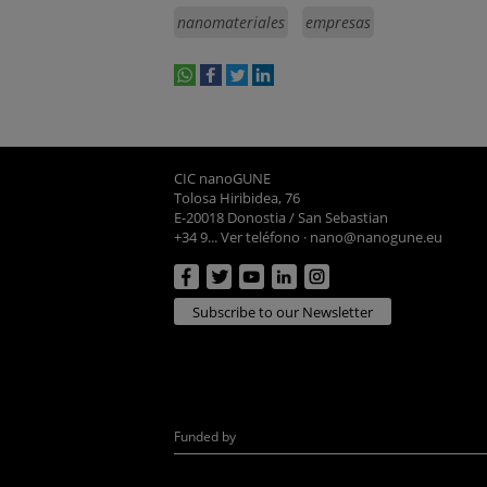
nanomateriales
empresas
whatsapp
facebook
twitter
linkedin
print
CIC nanoGUNE
Tolosa Hiribidea, 76
E-20018 Donostia / San Sebastian
+34 9... Ver teléfono
·
nano@nanogune.eu
Subscribe to our Newsletter
Funded by