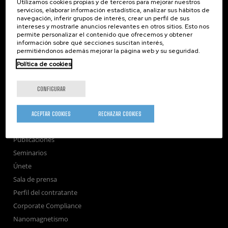
Utilizamos cookies propias y de terceros para mejorar nuestros
servicios, elaborar información estadística, analizar sus hábitos de
navegación, inferir grupos de interés, crear un perfil de sus
intereses y mostrarle anuncios relevantes en otros sitios. Esto nos
Subscribe to our Newsletter
permite personalizar el contenido que ofrecemos y obtener
información sobre qué secciones suscitan interés,
nanoGUNE
permitiéndonos además mejorar la página web y su seguridad.
Investigación
Política de cookies
Transferencia
Formación
CONFIGURAR
Sociedad
nanoPeople
ACEPTAR COOKIES
RECHAZAR COOKIES
Servicios externos
Publicaciones
Seminarios
Únete
Sala de prensa
Perfil del contratante
Corporate Compliance
Nanomagnetismo