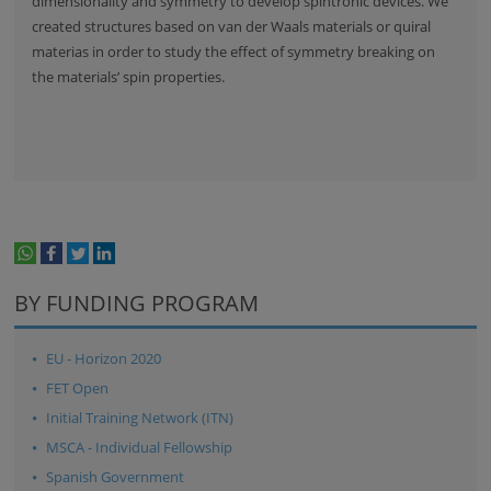
dimensionality and symmetry to develop spintronic devices. We
created structures based on van der Waals materials or quiral
materias in order to study the effect of symmetry breaking on
the materials’ spin properties.
whatsapp
facebook
twitter
linkedin
print
BY FUNDING PROGRAM
EU - Horizon 2020
FET Open
Initial Training Network (ITN)
MSCA - Individual Fellowship
Spanish Government