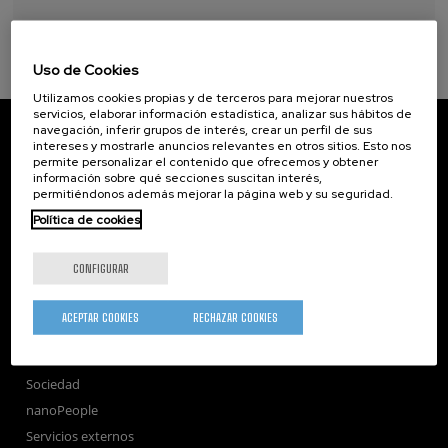
Uso de Cookies
Utilizamos cookies propias y de terceros para mejorar nuestros
servicios, elaborar información estadística, analizar sus hábitos de
CIC nanoGUNE
navegación, inferir grupos de interés, crear un perfil de sus
Tolosa Hiribidea, 76
intereses y mostrarle anuncios relevantes en otros sitios. Esto nos
permite personalizar el contenido que ofrecemos y obtener
E-20018 Donostia / San Sebastian
información sobre qué secciones suscitan interés,
+34 9... Ver teléfono
·
nano@nanogune.eu
permitiéndonos además mejorar la página web y su seguridad.
Política de cookies
Subscribe to our Newsletter
CONFIGURAR
nanoGUNE
Investigación
ACEPTAR COOKIES
RECHAZAR COOKIES
Transferencia
Formación
Sociedad
nanoPeople
Servicios externos