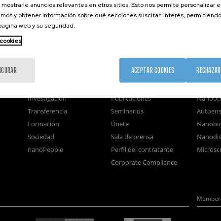
 mostrarle anuncios relevantes en otros sitios. Esto nos permite personalizar 
mos y obtener información sobre qué secciones suscitan interés, permitién
 página web y su seguridad.
 cookies
IGURAR
ACEPTAR COOKIES
RECHAZAR
nanoGUNE
Servicios externos
Nanoma
Investigación
Publicaciones
Nanoóp
Transferencia
Seminarios
Autoen
Formación
Únete
Nanobio
Sociedad
Sala de prensa
Nanodis
nanoPeople
Perfil del contratante
Microsc
Corporate Compliance
Member 