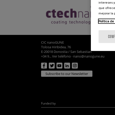
intereses y
que ofrece
mejorar la
Política de
CONF
CIC nanoGUNE
Tolosa Hiribidea, 76
E-20018 Donostia / San Sebastian
+34 9... Ver teléfono
·
nano@nanogune.eu
Subscribe to our Newsletter
Funded by