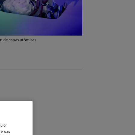
n de capas atómicas
ación
de sus