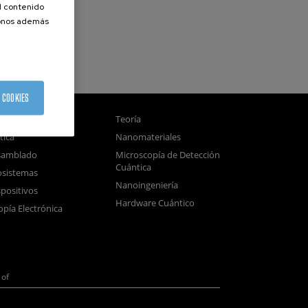
el contenido
donos además
 COOKIES
gnetismo
Teoría
tica
Nanomateriales
samblado
Microscopía de Detección
Cuántica
sistemas
Nanoingeniería
positivos
Hardware Cuántico
opía Electrónica
of