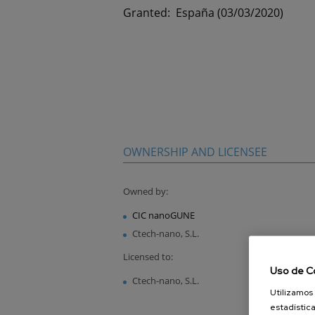
Granted:
España (03/03/2020)
OWNERSHIP AND LICENSEE
Owned by:
CIC nanoGUNE
Ctech-nano, S.L.
Licensed to:
Uso de C
Ctech-nano, S.L.
Utilizamos 
estadística