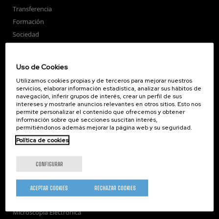
Transferencia
Formación
Sociedad
nanoPeople
Servicios externos
Uso de Cookies
Publicaciones
Utilizamos cookies propias y de terceros para mejorar nuestros
Seminarios
servicios, elaborar información estadística, analizar sus hábitos de
navegación, inferir grupos de interés, crear un perfil de sus
Únete
intereses y mostrarle anuncios relevantes en otros sitios. Esto nos
Sala de prensa
permite personalizar el contenido que ofrecemos y obtener
información sobre qué secciones suscitan interés,
Perfil del contratante
permitiéndonos además mejorar la página web y su seguridad.
Corporate Compliance
Política de cookies
Nanomagnetismo
Nanoóptica
CONFIGURAR
Autoensamblado
Nanobiosistemas
ACEPTAR COOKIES
RECHAZAR COOKIES
Nanodispositivos
Microscopía Electrónica