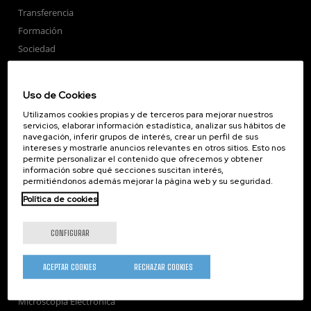
Transferencia
Formación
Sociedad
nanoPeople
Servicios externos
Uso de Cookies
Publicaciones
Utilizamos cookies propias y de terceros para mejorar nuestros
Seminarios
servicios, elaborar información estadística, analizar sus hábitos de
navegación, inferir grupos de interés, crear un perfil de sus
Únete
intereses y mostrarle anuncios relevantes en otros sitios. Esto nos
Sala de prensa
permite personalizar el contenido que ofrecemos y obtener
información sobre qué secciones suscitan interés,
Perfil del contratante
permitiéndonos además mejorar la página web y su seguridad.
Corporate Compliance
Política de cookies
Nanomagnetismo
Nanoóptica
CONFIGURAR
Autoensamblado
Nanobiosistemas
ACEPTAR COOKIES
RECHAZAR COOKIES
Nanodispositivos
Microscopía Electrónica