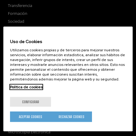
Transferencia
Formación
Sociedad
nanoPeople
Servicios externos
Uso de Cookies
Publicaciones
Utilizamos cookies propias y de terceros para mejorar nuestros
Seminarios
servicios, elaborar información estadística, analizar sus hábitos de
navegación, inferir grupos de interés, crear un perfil de sus
Únete
intereses y mostrarle anuncios relevantes en otros sitios. Esto nos
Sala de prensa
permite personalizar el contenido que ofrecemos y obtener
información sobre qué secciones suscitan interés,
Perfil del contratante
permitiéndonos además mejorar la página web y su seguridad.
Corporate Compliance
Política de cookies
Nanomagnetismo
Nanoóptica
CONFIGURAR
Autoensamblado
Nanobiosistemas
ACEPTAR COOKIES
RECHAZAR COOKIES
Nanodispositivos
Microscopía Electrónica