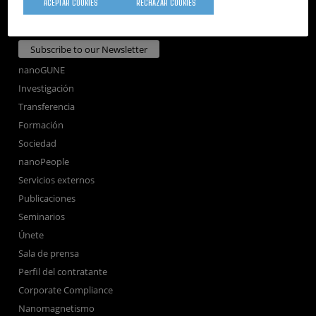
+34 9... Ver teléfono
·
nano@nanogune.eu
ACEPTAR COOKIES
RECHAZAR COOKIES
Subscribe to our Newsletter
nanoGUNE
Investigación
Transferencia
Formación
Sociedad
nanoPeople
Servicios externos
Publicaciones
Seminarios
Únete
Sala de prensa
Perfil del contratante
Corporate Compliance
Nanomagnetismo