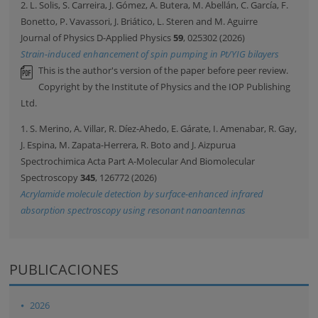
2. L. Solis, S. Carreira, J. Gómez, A. Butera, M. Abellán, C. García, F.
Bonetto, P. Vavassori, J. Briático, L. Steren and M. Aguirre
Journal of Physics D-Applied Physics
59
, 025302 (2026)
Strain-induced enhancement of spin pumping in Pt/YIG bilayers
This is the author's version of the paper before peer review.
Copyright by the Institute of Physics and the IOP Publishing
Ltd.
1. S. Merino, A. Villar, R. Díez-Ahedo, E. Gárate, I. Amenabar, R. Gay,
J. Espina, M. Zapata-Herrera, R. Boto and J. Aizpurua
Spectrochimica Acta Part A-Molecular And Biomolecular
Spectroscopy
345
, 126772 (2026)
Acrylamide molecule detection by surface-enhanced infrared
absorption spectroscopy using resonant nanoantennas
PUBLICACIONES
2026