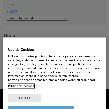
2008
2007
TESIS
Tesis doctorales
Uso de Cookies
Tesis de Máster
Utilizamos cookies propias y de terceros para mejorar nuestros
servicios, elaborar información estadística, analizar sus hábitos de
navegación, inferir grupos de interés, crear un perfil de sus
intereses y mostrarle anuncios relevantes en otros sitios. Esto nos
permite personalizar el contenido que ofrecemos y obtener
información sobre qué secciones suscitan interés,
permitiéndonos además mejorar la página web y su seguridad.
Política de cookies
CIC nanoGUNE
CONFIGURAR
Tolosa Hiribidea, 76
E-20018 Donostia / San Sebastian