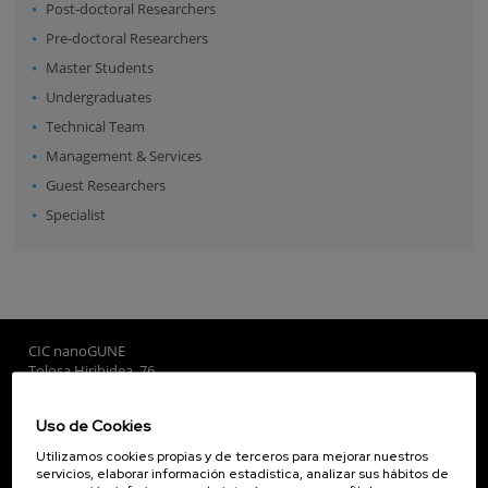
Post-doctoral Researchers
Pre-doctoral Researchers
Master Students
Undergraduates
Technical Team
Management & Services
Guest Researchers
Specialist
CIC nanoGUNE
Tolosa Hiribidea, 76
E-20018 Donostia / San Sebastian
+34 9... Ver teléfono
·
nano@nanogune.eu
Uso de Cookies
Utilizamos cookies propias y de terceros para mejorar nuestros
servicios, elaborar información estadística, analizar sus hábitos de
Subscribe to our Newsletter