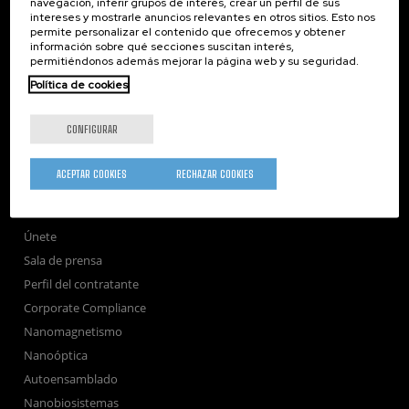
navegación, inferir grupos de interés, crear un perfil de sus
intereses y mostrarle anuncios relevantes en otros sitios. Esto nos
nanoGUNE
permite personalizar el contenido que ofrecemos y obtener
información sobre qué secciones suscitan interés,
Investigación
permitiéndonos además mejorar la página web y su seguridad.
Transferencia
Política de cookies
Formación
Sociedad
CONFIGURAR
nanoPeople
Servicios externos
ACEPTAR COOKIES
RECHAZAR COOKIES
Publicaciones
Seminarios
Únete
Sala de prensa
Perfil del contratante
Corporate Compliance
Nanomagnetismo
Nanoóptica
Autoensamblado
Nanobiosistemas