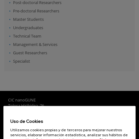
Post-doctoral Researchers
Pre-doctoral Researchers
Master Students
Undergraduates
Technical Team
Management & Services
Guest Researchers
Specialist
CIC nanoGUNE
Tolosa Hiribidea, 76
E-20018 Donostia / San Sebastian
+34 9... Ver teléfono
·
nano@nanogune.eu
Uso de Cookies
Utilizamos cookies propias y de terceros para mejorar nuestros
servicios, elaborar información estadística, analizar sus hábitos de
Subscribe to our Newsletter