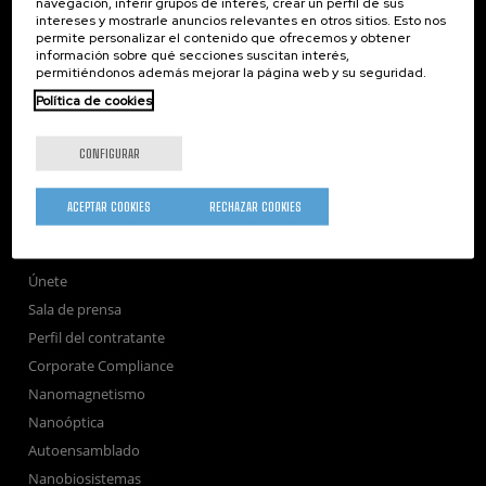
navegación, inferir grupos de interés, crear un perfil de sus
intereses y mostrarle anuncios relevantes en otros sitios. Esto nos
nanoGUNE
permite personalizar el contenido que ofrecemos y obtener
información sobre qué secciones suscitan interés,
Investigación
permitiéndonos además mejorar la página web y su seguridad.
Transferencia
Política de cookies
Formación
Sociedad
CONFIGURAR
nanoPeople
Servicios externos
ACEPTAR COOKIES
RECHAZAR COOKIES
Publicaciones
Seminarios
Únete
Sala de prensa
Perfil del contratante
Corporate Compliance
Nanomagnetismo
Nanoóptica
Autoensamblado
Nanobiosistemas