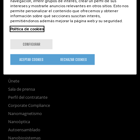
navegación, inferir grupos de interés, crear un perfil de sus
intereses y mostrarle anuncios relevantes en otros sitios. Esto nos
nanoGUNE
permite personalizar el contenido que ofrecemos y obtener
información sobre qué secciones suscitan interés,
Investigación
permitiéndonos además mejorar la página web y su seguridad.
Transferencia
Política de cookies
Formación
Sociedad
CONFIGURAR
nanoPeople
Servicios externos
ACEPTAR COOKIES
RECHAZAR COOKIES
Publicaciones
Seminarios
Únete
Sala de prensa
Perfil del contratante
Corporate Compliance
Nanomagnetismo
Nanoóptica
Autoensamblado
Nanobiosistemas