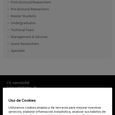
Post-doctoral Researchers
Pre-doctoral Researchers
Master Students
Undergraduates
Technical Team
Management & Services
Guest Researchers
Specialist
CIC nanoGUNE
Tolosa Hiribidea, 76
E-20018 Donostia / San Sebastian
+34 9... Ver teléfono
·
nano@nanogune.eu
Uso de Cookies
Utilizamos cookies propias y de terceros para mejorar nuestros
servicios, elaborar información estadística, analizar sus hábitos de
Subscribe to our Newsletter