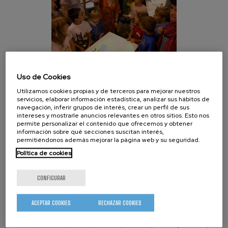
Uso de Cookies
Utilizamos cookies propias y de terceros para mejorar nuestros
Servidor
servicios, elaborar información estadística, analizar sus hábitos de
navegación, inferir grupos de interés, crear un perfil de sus
Itziar Otegui, Komunikazio eta dibulgazio arduraduna
intereses y mostrarle anuncios relevantes en otros sitios. Esto nos
permite personalizar el contenido que ofrecemos y obtener
información sobre qué secciones suscitan interés,
permitiéndonos además mejorar la página web y su seguridad.
whatsapp
facebook
twitter
linkedin
print
Política de cookies
AGENDA
CONFIGURAR
- Cualquiera -
Seminars
Events
ACEPTAR COOKIES
RECHAZAR COOKIES
‹‹
AGOSTO 2026
››
Lun
Mar
Mié
Jue
Vie
Sáb
Dom