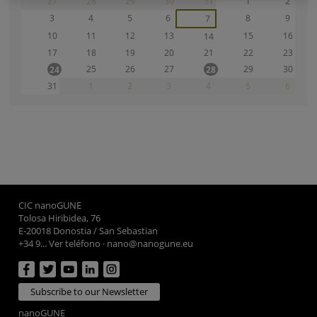
27
28
29
30
31
1
2
3
4
5
6
8
9
7
10
11
12
13
15
16
14
17
18
19
20
21
22
23
25
26
27
29
30
24
28
31
1
2
3
4
5
6
CIC nanoGUNE
Tolosa Hiribidea, 76
E-20018 Donostia / San Sebastian
+34 9... Ver teléfono
·
nano@nanogune.eu
Subscribe to our Newsletter
nanoGUNE