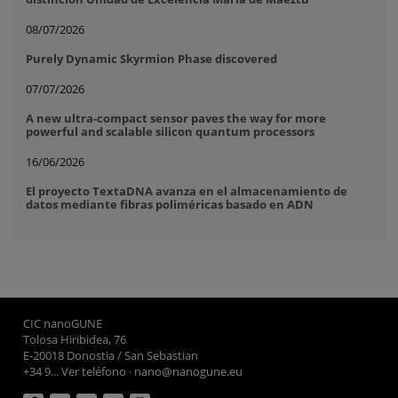
08/07/2026
Purely Dynamic Skyrmion Phase discovered
07/07/2026
A new ultra-compact sensor paves the way for more
powerful and scalable silicon quantum processors
16/06/2026
El proyecto TextaDNA avanza en el almacenamiento de
datos mediante fibras poliméricas basado en ADN
CIC nanoGUNE
Tolosa Hiribidea, 76
E-20018 Donostia / San Sebastian
+34 9... Ver teléfono
·
nano@nanogune.eu