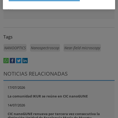
Itziar Otegui
(Responsable comunicación – nanoGUNE): 943 574
000
Tags
NANOOPTICS
Nanospectroscop
Near-field microscopy
whatsapp
facebook
twitter
linkedin
print
NOTICIAS RELACIONADAS
17/07/2026
La comunidad IKUR se reúne en CIC nanoGUNE
14/07/2026
CIC nanoGUNE renueva por tercera vez consecutiva la
distinción Unidad de Excelencia María de Maeztu