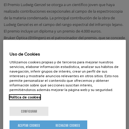
El Premio Ludwig-Genzel se otorga a un científico joven que haya
realizado contribuciones excepcionales al campo de la espectroscopia
de la materia condensada. La principal contribución de la obra de
Ludwig Genzel es en el campo del rango espectral del infrarrojo lejano.
El premio incluye un diploma y un premio de 4.000 euros.
Bruker Óptica (Ettlingen) es el patrocinador del premio, que se concede
cada dos años, durante la International Conference on Low Energy
Electrodynamics in Solids (LEES). En esta ocasión, los miembros del
Uso de Cookies
comité de selección han sido los siguientes: Martin Dressel, presidente
Utilizamos cookies propias y de terceros para mejorar nuestros
(Universidad de Stuttgart, Alemania); Leonardo Degiorgi (EHT Zürich,
servicios, elaborar información estadística, analizar sus hábitos de
Suiza), Jan Petzelt (Academia de Ciencias, Praga, República Checa), Karl
navegación, inferir grupos de interés, crear un perfil de sus
intereses y mostrarle anuncios relevantes en otros sitios. Esto nos
Renk (Universidad de Regensburg, Alemania) y Hartmut Roskos
permite personalizar el contenido que ofrecemos y obtener
(Universidad de Frankfurt, Alemania).
información sobre qué secciones suscitan interés,
permitiéndonos además mejorar la página web y su seguridad.
Política de cookies
CONTACT:
CONFIGURAR
Más información:
com@nanogune.eu
Irati Kortabitarte
(Gabinete de prensa – Elhuyar): 688 860 706
ACEPTAR COOKIES
RECHAZAR COOKIES