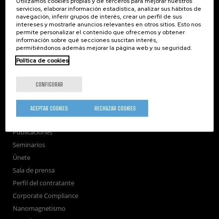
Utilizamos cookies propias y de terceros para mejorar nuestros
servicios, elaborar información estadística, analizar sus hábitos de
navegación, inferir grupos de interés, crear un perfil de sus
intereses y mostrarle anuncios relevantes en otros sitios. Esto nos
Subscribe to our Newsletter
permite personalizar el contenido que ofrecemos y obtener
información sobre qué secciones suscitan interés,
nanoGUNE
permitiéndonos además mejorar la página web y su seguridad.
Investigación
Política de cookies
Transferencia
Formación
CONFIGURAR
Sociedad
nanoPeople
ACEPTAR COOKIES
RECHAZAR COOKIES
Servicios externos
Publicaciones
Seminarios
Únete
Sala de prensa
Perfil del contratante
Corporate Compliance
Nanomagnetismo