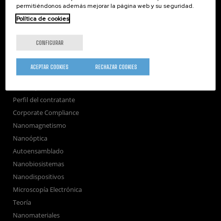
permitiéndonos además mejorar la página web y su seguridad.
Sociedad
Política de cookies
nanoPeople
Servicios externos
CONFIGURAR
Publicaciones
Seminarios
ACEPTAR COOKIES
RECHAZAR COOKIES
Únete
Sala de prensa
Perfil del contratante
Corporate Compliance
Nanomagnetismo
Nanoóptica
Autoensamblado
Nanobiosistemas
Nanodispositivos
Microscopía Electrónica
Teoría
Nanomateriales