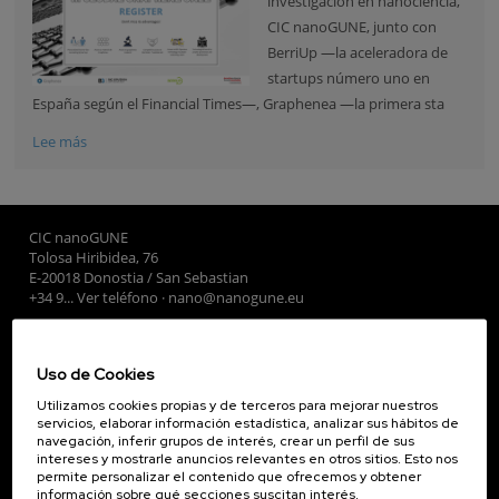
investigación en nanociencia,
CIC nanoGUNE
, junto con
BerriUp
—la aceleradora de
startups número uno en
España según el
Financial Times
—,
Graphenea
—la primera sta
Lee más
CIC nanoGUNE
Tolosa Hiribidea, 76
E-20018 Donostia / San Sebastian
+34 9... Ver teléfono
·
nano@nanogune.eu
Subscribe to our Newsletter
Uso de Cookies
nanoGUNE
Utilizamos cookies propias y de terceros para mejorar nuestros
servicios, elaborar información estadística, analizar sus hábitos de
Investigación
navegación, inferir grupos de interés, crear un perfil de sus
intereses y mostrarle anuncios relevantes en otros sitios. Esto nos
Transferencia
permite personalizar el contenido que ofrecemos y obtener
Formación
información sobre qué secciones suscitan interés,