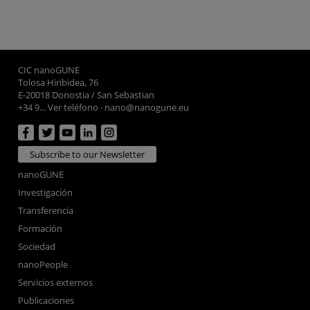
CIC nanoGUNE
Tolosa Hiribidea, 76
E-20018 Donostia / San Sebastian
+34 9... Ver teléfono
·
nano@nanogune.eu
Subscribe to our Newsletter
nanoGUNE
Investigación
Transferencia
Formación
Sociedad
nanoPeople
Servicios externos
Publicaciones