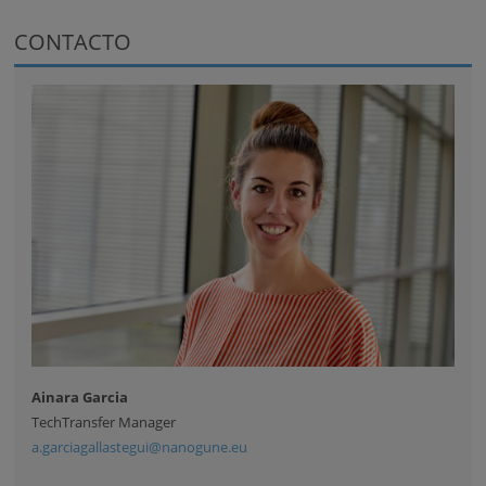
CONTACTO
Ainara Garcia
TechTransfer Manager
a.garciagallastegui@nanogune.eu