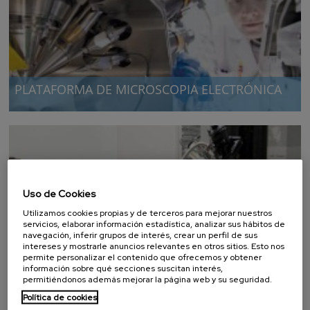
PLATAFORMA DE MICROSCOPIA ELECTRÓNICA
Entender el comportamiento (anómalo) de materiales
Uso de Cookies
Utilizamos cookies propias y de terceros para mejorar nuestros
servicios, elaborar información estadística, analizar sus hábitos de
navegación, inferir grupos de interés, crear un perfil de sus
FABRICACIÓN DE ESTÁNDARES
intereses y mostrarle anuncios relevantes en otros sitios. Esto nos
MUESTRAS PULIDAS DE SILICIO
permite personalizar el contenido que ofrecemos y obtener
información sobre qué secciones suscitan interés,
permitiéndonos además mejorar la página web y su seguridad.
Política de cookies