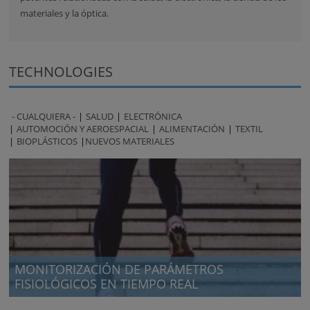
materiales y la óptica.
TECHNOLOGIES
- CUALQUIERA -
SALUD
ELECTRÓNICA
AUTOMOCIÓN Y AEROESPACIAL
ALIMENTACIÓN
TEXTIL
BIOPLÁSTICOS
NUEVOS MATERIALES
MONITORIZACIÓN DE PARÁMETROS
FISIOLÓGICOS EN TIEMPO REAL
Monitorización de parámetros fisiológicos (oxigenación, lactatos,
etc.) a través de un dispositivo en contacto con la piel.