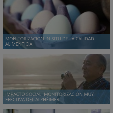
MONITORIZACIÓN IN SITU DE LA CALIDAD
ALIMENTICIA
Detection based on surface-plasmon resonance techniques
IMPACTO SOCIAL: MONITORIZACIÓN MUY
EFECTIVA DEL ALZHÉIMER
Detección del alzhéimer en etapas tempranas