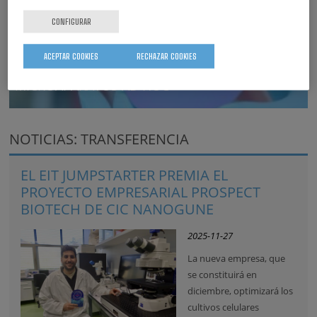
CONFIGURAR
ACEPTAR COOKIES
RECHAZAR COOKIES
MICROAPARATOS AD HOC
MEMBRANAS A MICROESCALA PARA SENSORES QUÍMICOS
NOTICIAS: TRANSFERENCIA
EL EIT JUMPSTARTER PREMIA EL
PROYECTO EMPRESARIAL PROSPECT
BIOTECH DE CIC NANOGUNE
2025-11-27
La nueva empresa, que
se constituirá en
diciembre, optimizará los
cultivos celulares