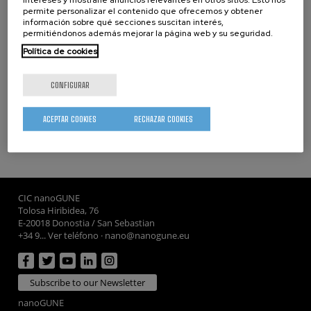
permite personalizar el contenido que ofrecemos y obtener
TESIS
información sobre qué secciones suscitan interés,
permitiéndonos además mejorar la página web y su seguridad.
Política de cookies
Tesis doctorales
Tesis de Máster
CONFIGURAR
ACEPTAR COOKIES
RECHAZAR COOKIES
CIC nanoGUNE
Tolosa Hiribidea, 76
E-20018 Donostia / San Sebastian
+34 9... Ver teléfono
·
nano@nanogune.eu
Subscribe to our Newsletter
nanoGUNE