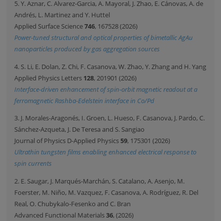
5. Y. Aznar, C. Alvarez-Garcia, A. Mayoral, J. Zhao, E. Cánovas, A. de
Andrés, L. Martinez and Y. Huttel
Applied Surface Science
746
, 167528 (2026)
Power-tuned structural and optical properties of bimetallic AgAu
nanoparticles produced by gas aggregation sources
4. S. Li, E. Dolan, Z. Chi, F. Casanova, W. Zhao, Y. Zhang and H. Yang
Applied Physics Letters
128
, 201901 (2026)
Interface-driven enhancement of spin-orbit magnetic readout at a
ferromagnetic Rashba-Edelstein interface in Co/Pd
3. J. Morales-Aragonés, I. Groen, L. Hueso, F. Casanova, J. Pardo, C.
Sánchez-Azqueta, J. De Teresa and S. Sangiao
Journal of Physics D-Applied Physics
59
, 175301 (2026)
Ultrathin tungsten films enabling enhanced electrical response to
spin currents
2. E. Saugar, J. Marqués-Marchán, S. Catalano, A. Asenjo, M.
Foerster, M. Niño, M. Vazquez, F. Casanova, A. Rodríguez, R. Del
Real, O. Chubykalo-Fesenko and C. Bran
Advanced Functional Materials
36
, (2026)