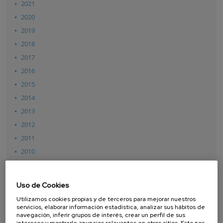
2021
2020
2019
2018
2017
2016
2015
2014
2013
2012
2011
2010
2009
2008
Uso de Cookies
2007
Utilizamos cookies propias y de terceros para mejorar nuestros
servicios, elaborar información estadística, analizar sus hábitos de
navegación, inferir grupos de interés, crear un perfil de sus
intereses y mostrarle anuncios relevantes en otros sitios. Esto nos