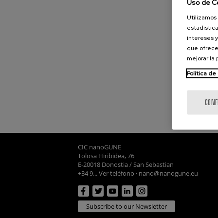
Uso de C
Utilizamos 
estadística
intereses y
que ofrece
mejorar la
Política de
CONF
CIC nanoGUNE
Tolosa Hiribidea, 76
E-20018 Donostia / San Sebastian
+34 9... Ver teléfono
·
nano@nanogune.eu
Subscribe to our Newsletter