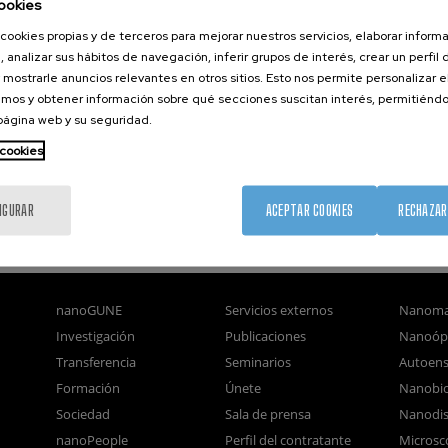
ookies
cookies propias y de terceros para mejorar nuestros servicios, elaborar inform
, analizar sus hábitos de navegación, inferir grupos de interés, crear un perfil 
 mostrarle anuncios relevantes en otros sitios. Esto nos permite personalizar 
mos y obtener información sobre qué secciones suscitan interés, permitién
 página web y su seguridad.
 cookies
IGURAR
ACEPTAR COOKIES
RECHAZAR
nanoGUNE
Servicios externos
Nanoma
Investigación
Publicaciones
Nanoóp
Transferencia
Seminarios
Autoen
Formación
Únete
Nanobio
Sociedad
Sala de prensa
Nanodis
nanoPeople
Perfil del contratante
Microsc