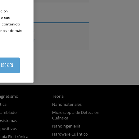
ación
TESIS
de sus
el contenido
donos además
Tesis doctorales
Tesis de Máster
 COOKIES
gnetismo
Teoría
tica
Nanomateriales
samblado
Microscopía de Detección
Cuántica
sistemas
Nanoingeniería
positivos
Hardware Cuántico
opía Electrónica