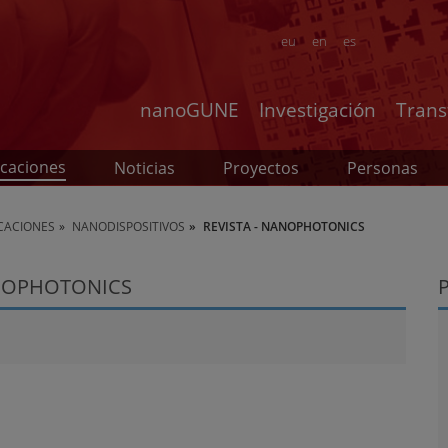
eu
en
es
nanoGUNE
Investigación
Trans
icaciones
Noticias
Proyectos
Personas
ICACIONES
NANODISPOSITIVOS
REVISTA - NANOPHOTONICS
ANOPHOTONICS