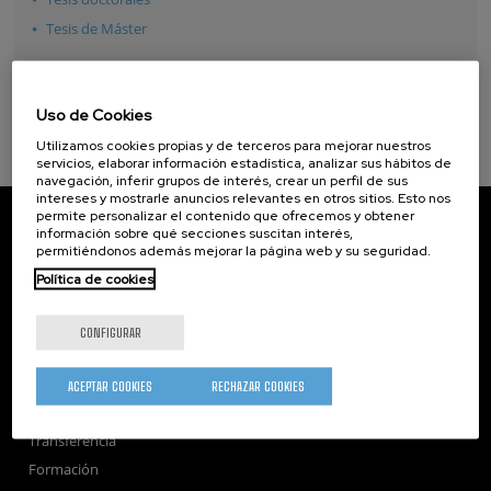
Tesis de Máster
Uso de Cookies
Utilizamos cookies propias y de terceros para mejorar nuestros
servicios, elaborar información estadística, analizar sus hábitos de
navegación, inferir grupos de interés, crear un perfil de sus
intereses y mostrarle anuncios relevantes en otros sitios. Esto nos
permite personalizar el contenido que ofrecemos y obtener
CIC nanoGUNE
información sobre qué secciones suscitan interés,
Tolosa Hiribidea, 76
permitiéndonos además mejorar la página web y su seguridad.
E-20018 Donostia / San Sebastian
+34 9... Ver teléfono
·
nano@nanogune.eu
Política de cookies
CONFIGURAR
Subscribe to our Newsletter
nanoGUNE
ACEPTAR COOKIES
RECHAZAR COOKIES
Investigación
Transferencia
Formación