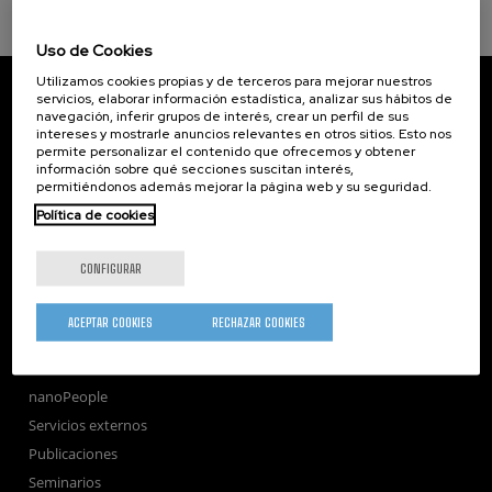
Uso de Cookies
Utilizamos cookies propias y de terceros para mejorar nuestros
CIC nanoGUNE
servicios, elaborar información estadística, analizar sus hábitos de
Tolosa Hiribidea, 76
navegación, inferir grupos de interés, crear un perfil de sus
E-20018 Donostia / San Sebastian
intereses y mostrarle anuncios relevantes en otros sitios. Esto nos
+34 9... Ver teléfono
·
nano@nanogune.eu
permite personalizar el contenido que ofrecemos y obtener
información sobre qué secciones suscitan interés,
permitiéndonos además mejorar la página web y su seguridad.
Política de cookies
Subscribe to our Newsletter
nanoGUNE
CONFIGURAR
Investigación
Transferencia
ACEPTAR COOKIES
RECHAZAR COOKIES
Formación
Sociedad
nanoPeople
Servicios externos
Publicaciones
Seminarios