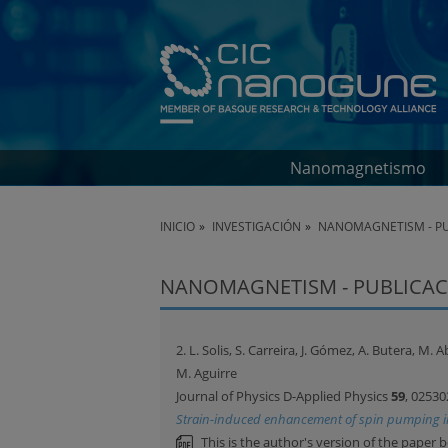
Nanomagnetismo
INICIO
INVESTIGACIÓN
NANOMAGNETISM - PU
NANOMAGNETISM - PUBLICAC
2. L. Solis, S. Carreira, J. Gómez, A. Butera, M. A
M. Aguirre
Journal of Physics D-Applied Physics
59
, 02530
Strain-induced enhancement of spin pumping in
This is the author's version of the paper 