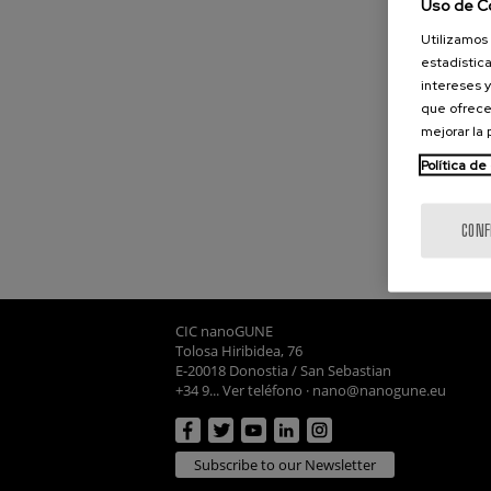
Uso de C
Utilizamos 
estadística
intereses y
que ofrece
mejorar la
Política de
CONF
CIC nanoGUNE
Tolosa Hiribidea, 76
E-20018 Donostia / San Sebastian
+34 9... Ver teléfono
·
nano@nanogune.eu
Subscribe to our Newsletter