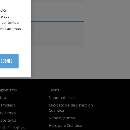
ación
TESIS
de sus
el contenido
donos además
Tesis doctorales
Tesis de Máster
 COOKIES
gnetismo
Teoría
tica
Nanomateriales
samblado
Microscopía de Detección
Cuántica
sistemas
Nanoingeniería
positivos
Hardware Cuántico
opía Electrónica