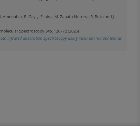
, I. Amenabar, R. Gay, J. Espina, M. Zapata-Herrera, R. Boto and J.
omolecular Spectroscopy
345
, 126772 (2026)
nced infrared absorption spectroscopy using resonant nanoantennas