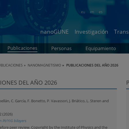
eu
en
es
nanoGUNE
Investigación
Trans
Publicaciones
Personas
Equipamiento
BLICACIONES
NANOMAGNETISMO
PUBLICACIONES DEL AÑO 2026
IONES DEL AÑO 2026
bellán, C. García, F. Bonetto, P. Vavassori, J. Briático, L. Steren and
2 (2026)
 Pt/YIG bilayers
before peer review. Copyright by the Institute of Physics and the