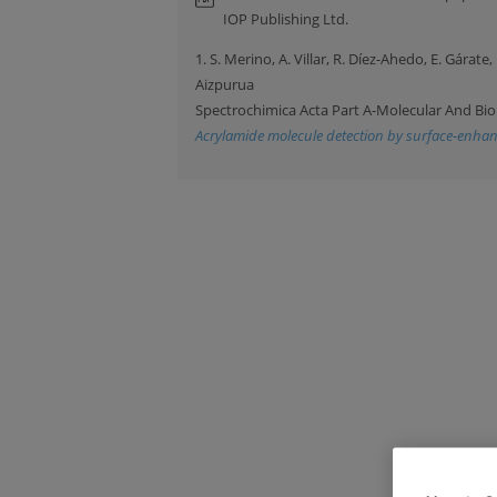
IOP Publishing Ltd.
1. S. Merino, A. Villar, R. Díez-Ahedo, E. Gárate
Aizpurua
Spectrochimica Acta Part A-Molecular And Bi
Acrylamide molecule detection by surface-enha