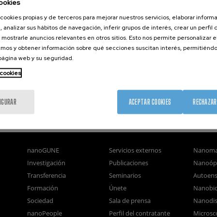
ookies
cookies propias y de terceros para mejorar nuestros servicios, elaborar inform
, analizar sus hábitos de navegación, inferir grupos de interés, crear un perfil 
 mostrarle anuncios relevantes en otros sitios. Esto nos permite personalizar 
mos y obtener información sobre qué secciones suscitan interés, permitién
 página web y su seguridad.
 cookies
IGURAR
ACEPTAR COOKIES
RECHAZAR
nanoGUNE
Servicios externos
Nanoma
Investigación
Publicaciones
Nanoóp
Transferencia
Seminarios
Autoen
Formación
Únete
Nanobio
Sociedad
Sala de prensa
Nanodis
nanoPeople
Perfil del contratante
Microsc