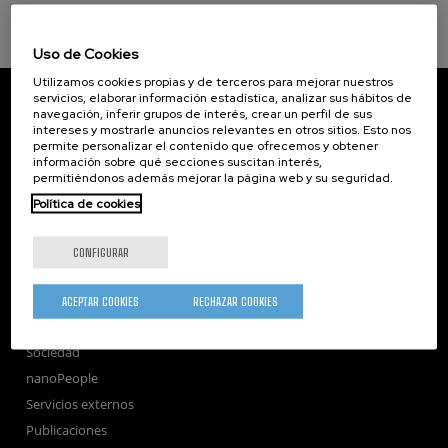
Uso de Cookies
Utilizamos cookies propias y de terceros para mejorar nuestros
CIC nanoGUNE
servicios, elaborar información estadística, analizar sus hábitos de
navegación, inferir grupos de interés, crear un perfil de sus
Tolosa Hiribidea, 76
intereses y mostrarle anuncios relevantes en otros sitios. Esto nos
E-20018 Donostia / San Sebastian
permite personalizar el contenido que ofrecemos y obtener
+34 9... Ver teléfono
·
nano@nanogune.eu
información sobre qué secciones suscitan interés,
permitiéndonos además mejorar la página web y su seguridad.
Política de cookies
Subscribe to our Newsletter
nanoGUNE
CONFIGURAR
Investigación
Transferencia
ACEPTAR COOKIES
RECHAZAR COOKIES
Formación
Sociedad
nanoPeople
Servicios externos
Publicaciones