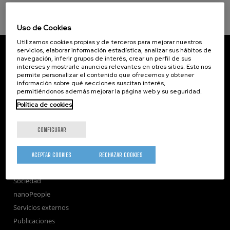
Uso de Cookies
Utilizamos cookies propias y de terceros para mejorar nuestros
CIC nanoGUNE
servicios, elaborar información estadística, analizar sus hábitos de
navegación, inferir grupos de interés, crear un perfil de sus
Tolosa Hiribidea, 76
intereses y mostrarle anuncios relevantes en otros sitios. Esto nos
E-20018 Donostia / San Sebastian
permite personalizar el contenido que ofrecemos y obtener
+34 9... Ver teléfono
·
nano@nanogune.eu
información sobre qué secciones suscitan interés,
permitiéndonos además mejorar la página web y su seguridad.
Política de cookies
Subscribe to our Newsletter
nanoGUNE
CONFIGURAR
Investigación
Transferencia
ACEPTAR COOKIES
RECHAZAR COOKIES
Formación
Sociedad
nanoPeople
Servicios externos
Publicaciones