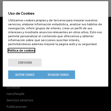
Uso de Cookies
Utilizamos cookies propias y de terceros para mejorar nuestros
CIC nanoGUNE
servicios, elaborar información estadística, analizar sus hábitos de
navegación, inferir grupos de interés, crear un perfil de sus
Tolosa Hiribidea, 76
intereses y mostrarle anuncios relevantes en otros sitios. Esto nos
E-20018 Donostia / San Sebastian
permite personalizar el contenido que ofrecemos y obtener
+34 9... Ver teléfono
·
nano@nanogune.eu
información sobre qué secciones suscitan interés,
permitiéndonos además mejorar la página web y su seguridad.
Política de cookies
Subscribe to our Newsletter
nanoGUNE
CONFIGURAR
Investigación
Transferencia
ACEPTAR COOKIES
RECHAZAR COOKIES
Formación
Sociedad
nanoPeople
Servicios externos
Publicaciones