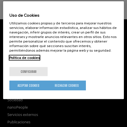
Uso de Cookies
Utilizamos cookies propias y de terceros para mejorar nuestros
CIC nanoGUNE
servicios, elaborar información estadística, analizar sus hábitos de
navegación, inferir grupos de interés, crear un perfil de sus
Tolosa Hiribidea, 76
intereses y mostrarle anuncios relevantes en otros sitios. Esto nos
E-20018 Donostia / San Sebastian
permite personalizar el contenido que ofrecemos y obtener
+34 9... Ver teléfono
·
nano@nanogune.eu
información sobre qué secciones suscitan interés,
permitiéndonos además mejorar la página web y su seguridad.
Política de cookies
Subscribe to our Newsletter
nanoGUNE
CONFIGURAR
Investigación
Transferencia
ACEPTAR COOKIES
RECHAZAR COOKIES
Formación
Sociedad
nanoPeople
Servicios externos
Publicaciones