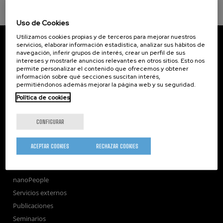
Uso de Cookies
Utilizamos cookies propias y de terceros para mejorar nuestros
CIC nanoGUNE
servicios, elaborar información estadística, analizar sus hábitos de
Tolosa Hiribidea, 76
navegación, inferir grupos de interés, crear un perfil de sus
E-20018 Donostia / San Sebastian
intereses y mostrarle anuncios relevantes en otros sitios. Esto nos
+34 9... Ver teléfono
·
nano@nanogune.eu
permite personalizar el contenido que ofrecemos y obtener
información sobre qué secciones suscitan interés,
permitiéndonos además mejorar la página web y su seguridad.
Política de cookies
Subscribe to our Newsletter
nanoGUNE
CONFIGURAR
Investigación
Transferencia
ACEPTAR COOKIES
RECHAZAR COOKIES
Formación
Sociedad
nanoPeople
Servicios externos
Publicaciones
Seminarios