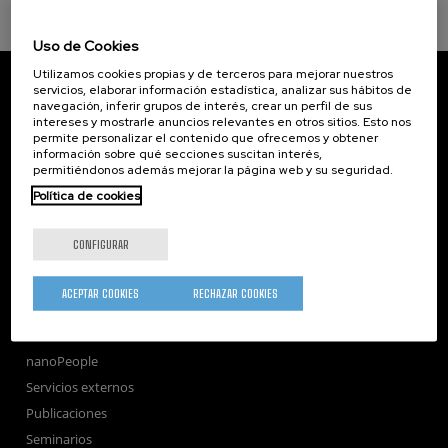
Uso de Cookies
Utilizamos cookies propias y de terceros para mejorar nuestros
CIC nanoGUNE
servicios, elaborar información estadística, analizar sus hábitos de
Tolosa Hiribidea, 76
navegación, inferir grupos de interés, crear un perfil de sus
E-20018 Donostia / San Sebastian
intereses y mostrarle anuncios relevantes en otros sitios. Esto nos
+34 9... Ver teléfono
·
nano@nanogune.eu
permite personalizar el contenido que ofrecemos y obtener
información sobre qué secciones suscitan interés,
permitiéndonos además mejorar la página web y su seguridad.
Política de cookies
Subscribe to our Newsletter
nanoGUNE
CONFIGURAR
Investigación
Transferencia
ACEPTAR COOKIES
RECHAZAR COOKIES
Formación
Sociedad
nanoPeople
Servicios externos
Publicaciones
Seminarios